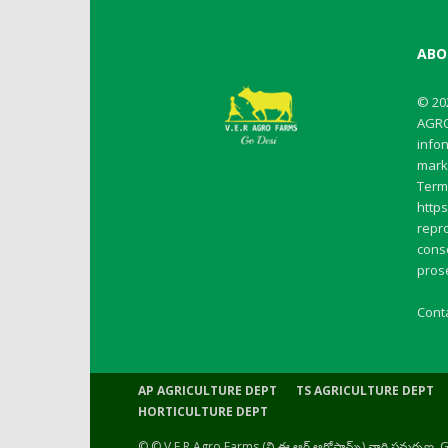
ABO
© 20
AGRO
info
mark
Terms
http
repro
conse
pros
Cont
AP AGRICULTURE DEPT
TS AGRICULTURE DEPT
HORTICULTURE DEPT
© © V.E.R Agro Farms (వి.ఈ.ఆర్ ఆగ్రోఫామ్స్) వారి సమర్పణ,