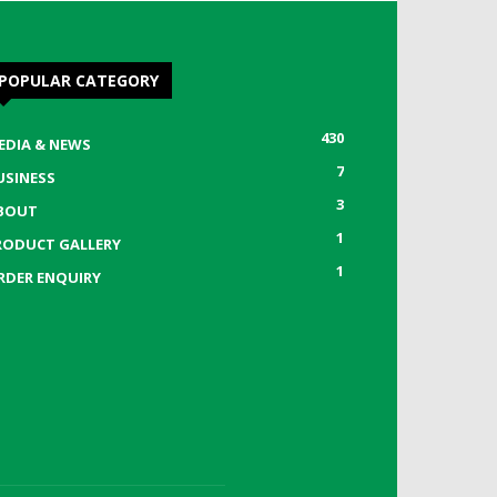
POPULAR CATEGORY
430
EDIA & NEWS
7
USINESS
3
BOUT
1
RODUCT GALLERY
1
RDER ENQUIRY