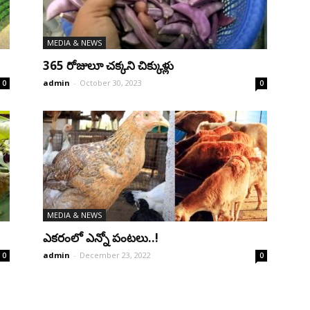
MEDIA & NEWS
365 రోజులూ చక్కని చిక్కుళ్లు
admin
-
October 30, 2023
0
0
MEDIA & NEWS
ఎకరంలో ఎన్నో పంటలు..!
admin
-
December 23, 2022
0
0