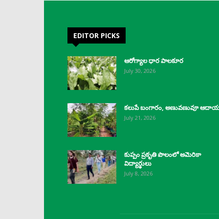
EDITOR PICKS
ఆరోగ్యాల ధార పాలకూర
July 30, 2026
కలుపే బంగారం, అణువణువూ ఆదా
July 21, 2026
కుప్పం ప్రకృతి పొలంలో అమెరికా
విద్యార్థులు
July 8, 2026