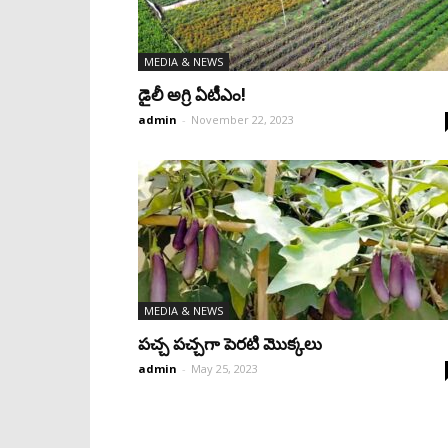
MEDIA & NEWS
డైలీ అగ్రి ఏటీఎం!
admin
-
November 22, 2023
MEDIA & NEWS
పచ్చ పచ్చగా పెరటి మొక్కలు
admin
-
May 25, 2023