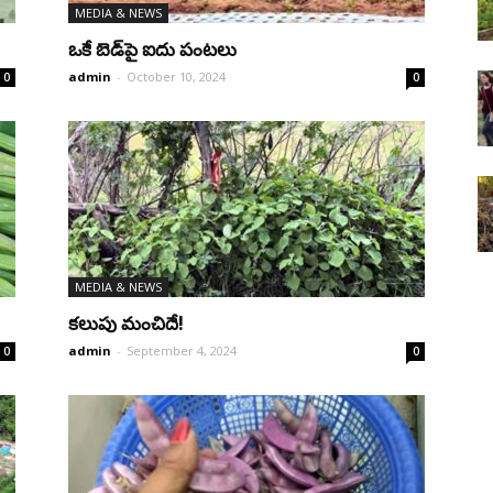
MEDIA & NEWS
Farms
ఒకే బెడ్‌పై ఐదు పంటలు
admin
-
October 10, 2024
0
0
MEDIA & NEWS
కలుపు మంచిదే!
admin
-
September 4, 2024
0
0