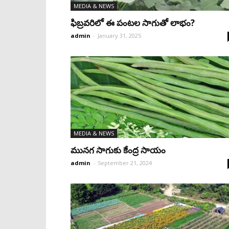
MEDIA & NEWS
ఫిబ్రవరిలో ఈ పంటల సాగుతో లాభం?
admin
-
January 31, 2025
MEDIA & NEWS
మునగ సాగుకు కేంద్ర సాయం
admin
-
September 21, 2024