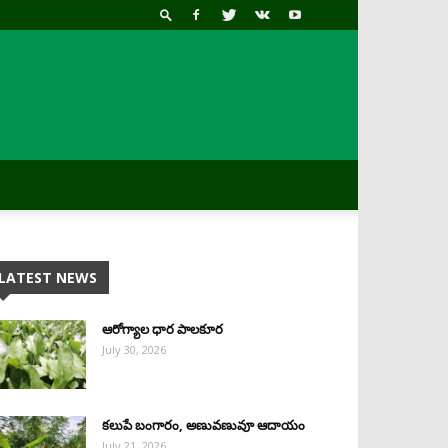
LATEST NEWS
ఆరోగ్యాల ధార పాలకూర
July 30, 2026
కలుపే బంగారం, అణువణువూ ఆదాయం
July 21, 2026