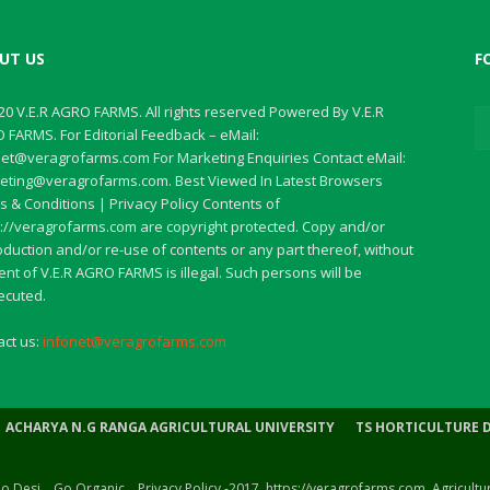
UT US
F
20 V.E.R AGRO FARMS. All rights reserved Powered By V.E.R
 FARMS. For Editorial Feedback – eMail:
net@veragrofarms.com For Marketing Enquiries Contact eMail:
eting@veragrofarms.com. Best Viewed In Latest Browsers
 & Conditions | Privacy Policy Contents of
s://veragrofarms.com are copyright protected. Copy and/or
duction and/or re-use of contents or any part thereof, without
nt of V.E.R AGRO FARMS is illegal. Such persons will be
ecuted.
act us:
infonet@veragrofarms.com
ACHARYA N.G RANGA AGRICULTURAL UNIVERSITY
TS HORTICULTURE 
 Go Desi .. Go Organic .. Privacy Policy -2017, https://veragrofarms.com. Agricult