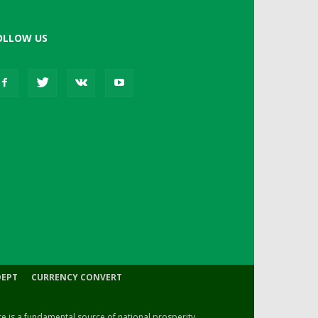
OLLOW US
DEPT
CURRENCY CONVERT
ure is a fundamental source of national prosperity.