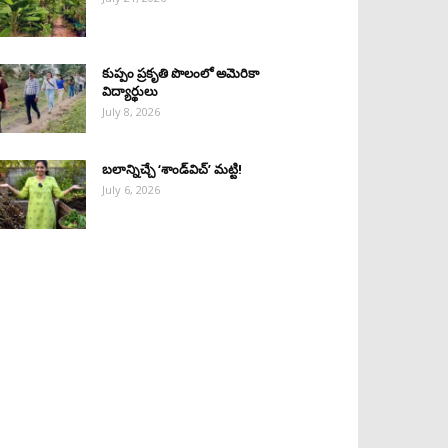
కుప్పం ప్రకృతి పొలంలో అమెరికా
విద్యార్థులు
July 8, 2026
బలాన్నిచ్చే ‘శాండ్‌విచ్‌’ మట్టి!
July 6, 2026