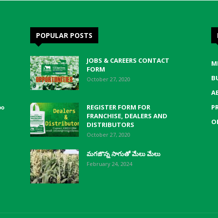
POPULAR POSTS
JOBS & CAREERS CONTACT
M
FORM
B
October 27, 2020
A
యం
REGISTER FORM FOR
P
FRANCHISE, DEALERS AND
O
DISTRIBUTORS
October 27, 2020
మగజొన్న సాగుతో మేలు మేలు
February 24, 2024