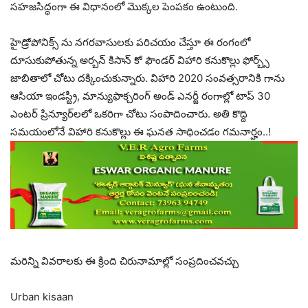
సహజసిద్ధంగా ఈ విధానంలో మొక్కల పెంపకం ఉంటుంది.
హైడ్రోపోనిక్స్ ను నగరవాసులకు పరిచయం చేస్తూ ఈ రంగంలో
దూసుకుపోతున్న అర్బన్‌ కిసాన్ కో ఫౌండర్ విహారి కనుకొల్లు ఫోర్బ్స్
జాబితాలో చోటు దక్కించుకున్నారు. విహారి 2020 సంవత్సరానికి గాను
ఆసియా ఇండస్ట్రీ, మాన్యుఫాక్చరింగ్ అండ్ ఎనర్జీ రంగాల్లో టాప్ 30
ఎంటర్‌ ప్రిన్యూర్‌లలో ఒకరిగా చోటు సంపాదించారు. అతి కొద్ది
సమయంలోనే విహారి కనుకొల్లు ఈ ఘనత సాధించడం గమనార్హం..!
మరిన్ని వివరాలకు ఈ క్రింది చిరునామాల్లో సంప్రదించవచ్చు
Urban kisaan