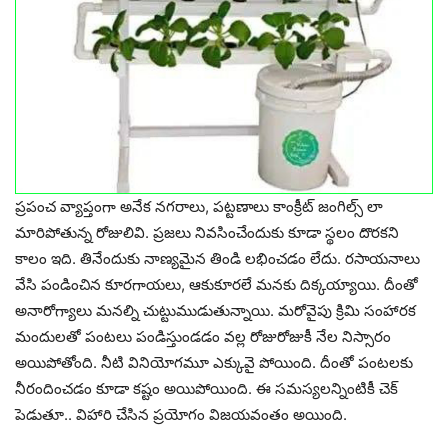
ప్రపంచ వ్యాప్తంగా అనేక నగరాలు, పట్టణాలు కాంక్రీట్ జంగిల్స్ లా
మారిపోతున్న రోజులివి. ప్రజలు నివసించేందుకు కూడా స్థలం దొరకని
కాలం ఇది. తినేందుకు నాణ్యమైన తిండి లభించడం లేదు. రసాయనాలు
వేసి పండించిన కూరగాయలు, ఆకుకూరలే మనకు దిక్కయ్యాయి. దీంతో
అనారోగ్యాలు మనల్ని చుట్టుముడుతున్నాయి. మరోవైపు క్రిమి సంహారక
మందులతో పంటలు పండిస్తుండడం వల్ల రోజురోజుకీ నేల నిస్సారం
అయిపోతోంది. నీటి వినియోగమూ ఎక్కువై పోయింది. దీంతో పంటలకు
నీరందించడం కూడా కష్టం అయిపోయింది. ఈ సమస్యలన్నింటికీ చెక్
పెడుతూ.. విహారి చేసిన ప్రయోగం విజయవంతం అయింది.