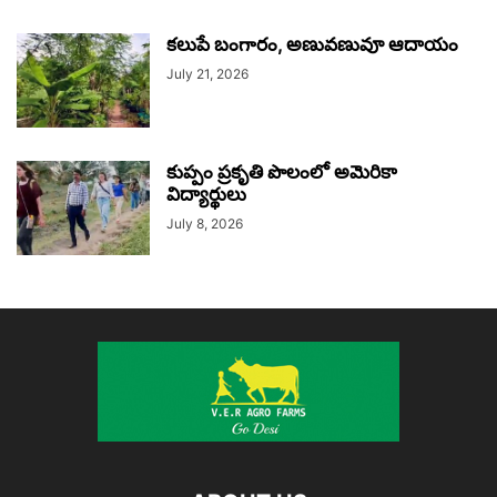
కలుపే బంగారం, అణువణువూ ఆదాయం
July 21, 2026
కుప్పం ప్రకృతి పొలంలో అమెరికా
విద్యార్థులు
July 8, 2026