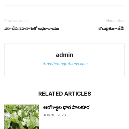
Previous article
Next article
వరి-చేప సహసాగుతో అధికాదాయం
కౌలురైతుగా జేడీ!
admin
https://veragrofarms.com
RELATED ARTICLES
ఆరోగ్యాల ధార పాలకూర
July 30, 2026