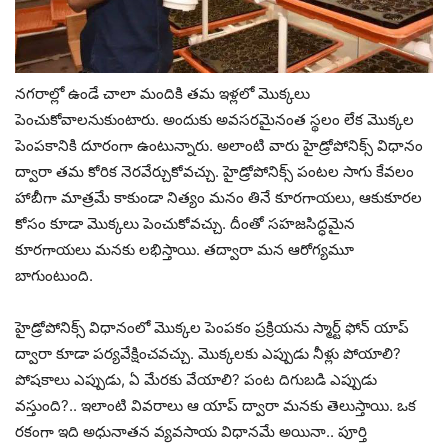
నగరాల్లో ఉండే చాలా మందికి తమ ఇళ్లలో మొక్కలు
పెంచుకోవాలనుకుంటారు. అందుకు అవసరమైనంత స్థలం లేక మొక్కల
పెంపకానికి దూరంగా ఉంటున్నారు. అలాంటి వారు హైడ్రోపోనిక్స్ విధానం
ద్వారా తమ కోరిక నెరవేర్చుకోవచ్చు. హైడ్రోపోనిక్స్ పంటల సాగు కేవలం
హాబీగా మాత్రమే కాకుండా నిత్యం మనం తినే కూరగాయలు, ఆకుకూరల
కోసం కూడా మొక్కలు పెంచుకోవచ్చు. దీంతో సహజసిద్ధమైన
కూరగాయలు మనకు లభిస్తాయి. తద్వారా మన ఆరోగ్యమూ
బాగుంటుంది.
హైడ్రోపోనిక్స్ విధానంలో మొక్కల పెంపకం ప్రక్రియను స్మార్ట్‌ ఫోన్ యాప్
ద్వారా కూడా పర్యవేక్షించవచ్చు. మొక్కలకు ఎప్పుడు నీళ్లు పోయాలి?
పోషకాలు ఎప్పుడు, ఏ మేరకు వేయాలి? పంట దిగుబడి ఎప్పుడు
వస్తుంది?.. ఇలాంటి వివరాలు ఆ యాప్ ద్వారా మనకు తెలుస్తాయి. ఒక
రకంగా ఇది అధునాతన వ్యవసాయ విధానమే అయినా.. పూర్తి