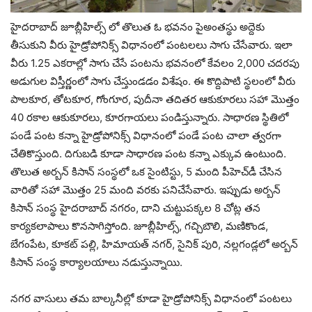
హైదరాబాద్ జూబ్లీహిల్స్‌ లో తొలుత ఓ భవనం పైఅంతస్థు అద్దెకు
తీసుకుని వీరు హైడ్రోపోనిక్స్ విధానంలో పంటలలు సాగు చేసేవారు. ఇలా
వీరు 1.25 ఎకరాల్లో సాగు చేసే పంటను భవనంలో కేవలం 2,000 చదరపు
అడుగుల విస్తీర్ణంలో సాగు చేస్తుండడం విశేషం. ఈ కొద్దిపాటి స్థలంలో వీరు
పాలకూర, తోటకూర, గోంగూర, పుదీనా తదితర ఆకుకూరలు సహా మొత్తం
40 రకాల ఆకుకూరలు, కూరగాయలు పండిస్తున్నారు. సాధారణ స్థితిలో
పండే పంట కన్నా హైడ్రోపోనిక్స్ విధానంలో పండే పంట చాలా త్వరగా
చేతికొస్తుంది. దిగుబడి కూడా సాధారణ పంట కన్నా ఎక్కువ ఉంటుంది.
తొలుత అర్బన్ కిసాన్ సంస్థలో ఒక సైంటిస్టు, 5 మంది పీహెచ్‌డీ చేసిన
వారితో సహా మొత్తం 25 మంది వరకు పనిచేసేవారు. ఇప్పుడు అర్బన్
కిసాన్ సంస్థ హైదరాబాద్ నగరం, దాని చుట్టుపక్కల 8 చోట్ల తన
కార్యకలాపాలు కొనసాగిస్తోంది. జూబ్లీహిల్స్, గచ్చిబౌలి, మణికొండ,
బేగంపేట, కూకట్ పల్లి, హిమాయత్ నగర్, సైనిక్ పురి, నల్లగండ్లలో అర్బన్
కిసాన్ సంస్థ కార్యాలయాలు నడుస్తున్నాయి.
నగర వాసులు తమ బాల్కనీల్లో కూడా హైడ్రోపోనిక్స్ విధానంలో పంటలు