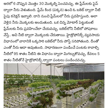
అరలో 6 చొప్పున మొత్తం 30 మొక్కల్ని పెంచవచ్చు. ఈ ఫ్రేమ్‌లకు పైప్
ద్వారా నీరు వెళుతుంది. ఫ్రేమ్ కింద (పక్కన) ఉంచి ఓ బకెట్ ద్వారా నీటి
పైపు కనెక్షన్ ఇవ్వాలి. దాని నుంచి ఫ్రేమ్‌లలో నీరు ప్రవహిస్తుంది. అలా
వెళ్లిన నీరు మొక్కలకు అందుతుంది. ఒక చిన్న మోటార్‌ పెట్టుకుంటే
ఫ్రేమ్‌లకు నీరు ప్రవహించేలా చేయవచ్చు. బకెట్‌లోని నీటిలో పోషకాలు
వేస్తే.. అవి నీటి ద్వారా మొక్కలకు చేరుతాయి. హైడ్రోఫోనిక్స్ వ్యవసాయ
విధానంలో వారానికి ఒక్కసారి బకెట్‌లో నీరు పోస్తే సరిపోతుంది. దీంతో
ఎంతో నీరు ఆదా అవుతుంది. సాధారణంగా పండించే పంటకు కావాల్సి
నీటిలో 95 శాతం నీటిని ఈ విధానం ద్వారా మిగల్చుకోవచ్చు. కేవలం 5
శాతం నీటితోనే హైడ్రోపోనిక్స్ ద్వారా పంటలు పండించవచ్చు.