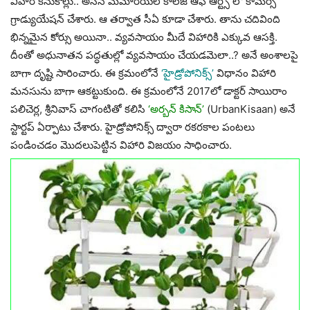
విహారి కనుకొల్లు.. అసన్ మెమోరియల్ కాలేజ్ ఆఫ్ ఆర్ట్స్ లో కామర్స్
గ్రాడ్యుయేషన్ చేశారు. ఆ తర్వాత సీఏ కూడా చేశారు. తాను చదివింది
భిన్నమైన కోర్సు అయినా.. వ్యవసాయం మీదే విహారికి ఎక్కువ ఆసక్తి.
దీంతో అధునాతన పద్ధతుల్లో వ్యవసాయం చేయడమెలా..? అనే అంశాలపై
బాగా దృష్టి సారించారు. ఈ క్రమంలోనే
‘హైడ్రోపోనిక్స్’
విధానం విహారి
మనసును బాగా ఆకట్టుకుంది. ఈ క్రమంలోనే 2017లో డాక్టర్ సాయిరాం
పలిచెర్ల, శ్రీనివాస్ చాగంటితో కలిసి
‘అర్బన్ కిసాన్’
(UrbanKisaan) అనే
స్టార్టప్‌ ఏర్పాటు చేశారు. హైడ్రోపోనిక్స్ ద్వారా రకరకాల పంటలు
పండించడం మొదలుపెట్టిన విహారి విజయం సాధించారు.