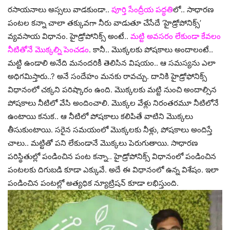
రసాయనాలు అస్సలు వాడకుండా..
పూర్తి సేంద్రీయ పద్ధతి
లో.. సాధారణ
పంటల కన్నా చాలా తక్కువగా నీరు వాడుతూ చేసేదే ‘హైడ్రోపోనిక్స్’
వ్యవసాయ విధానం. హైడ్రోపోనిక్స్ అంటే..
మట్టి అవసరం లేకుండా కేవలం
నీటితోనే మొక్కల్ని పెంచడం
. కానీ.. మొక్కలకు పోషకాలు అందాలంటే..
మట్టి ఉండాలి అనేది మనందరికీ తెలిసిన విషయం.. ఆ సమస్యను ఎలా
అధిగమిస్తారు..? అనే సందేహం మనకు రావచ్చు. దానికి హైడ్రోఫోనిక్స్
విధానంలో చక్కని పరిష్కారం ఉంది. మొక్కలకు మట్టి నుంచి అందాల్సిన
పోషకాలు నీటిలో వేసి అందించాలి. మొక్కల వేళ్లు నిరంతరమూ నీటిలోనే
ఉంటాయి కనుక.. ఆ నీటిలో పోషకాలు కలిపితే వాటిని మొక్కలు
తీసుకుంటాయి. సరైన సమయంలో మొక్కలకు నీళ్లు, పోషకాలు అందిస్తే
చాలు.. మట్టితో పని లేకుండానే మొక్కలు పెరుగుతాయి. సాధారణ
పరిస్థితుల్లో పండించిన పంట కన్నా.. హైడ్రోపోనిక్స్ విధానంలో పండించిన
పంటలకు దిగుబడి కూడా ఎక్కువే. అదే ఈ విధానంలో ఉన్న విశేషం. ఇలా
పండించిన పంటల్లో అత్యధిక న్యూట్రిషన్ కూడా లభిస్తుంది.