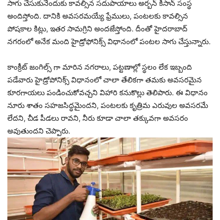
సాగు చేసుకునేందుకు కావల్సిన సదుపాయాలు అర్బన్‌ కిసాన్ సంస్థ
అందిస్తోంది. దానికి అవసరమయ్యే ఫ్రేములు, పంటలకు కావల్సిన
పోషకాల కిట్లు, ఇతర సామగ్రిని అందజేస్తోంది. దీంతో హైదరాబాద్
నగరంలో అనేక మంది హైడ్రోఫోనిక్స్ విధానంలో పంటల సాగు చేస్తున్నారు.
కాంక్రీట్ జంగిల్స్‌ గా మారిన నగరాలు, పట్టణాల్లో స్థలం లేక ఇబ్బంది
పడేవారు హైడ్రోపోనిక్స్ విధానంలో చాలా తేలికగా తమకు అవసరమైన
కూరగాయలు పండించుకోవచ్చని విహారి కనుకొల్లు తెలిపారు. ఈ విధానం
నూరు శాతం సహజసిద్ధమైందని, పంటలకు కృత్రిమ ఎరువుల అవసరమే
లేదని, చీడ పీడలు రావని, నీరు కూడా చాలా తక్కువగా అవసరం
అవుతుందని చెప్పారు.