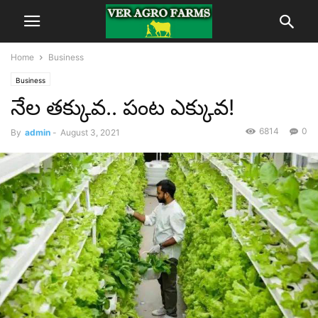
Home
Business
Business
నేల తక్కువ.. పంట ఎక్కువ!
6814
0
By
admin
-
August 3, 2021