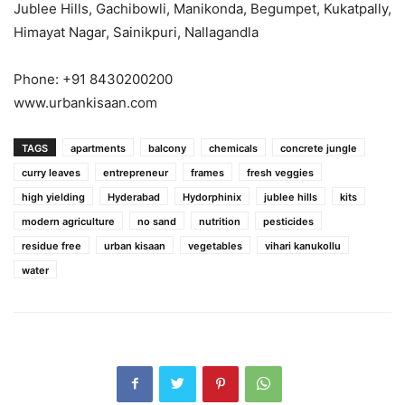
Jublee Hills, Gachibowli, Manikonda, Begumpet, Kukatpally,
Himayat Nagar, Sainikpuri, Nallagandla
Phone: +91 8430200200
www.urbankisaan.com
TAGS
apartments
balcony
chemicals
concrete jungle
curry leaves
entrepreneur
frames
fresh veggies
high yielding
Hyderabad
Hydorphinix
jublee hills
kits
modern agriculture
no sand
nutrition
pesticides
residue free
urban kisaan
vegetables
vihari kanukollu
water