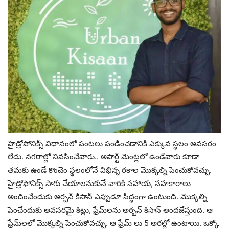
హైడ్రోపోనిక్స్ విధానంలో పంటలు పండించడానికి ఎక్కువ స్థలం అవసరం
లేదు. నగరాల్లో నివసించేవారు.. అపార్ట్‌ మెంట్లలో ఉండేవారు కూడా
తమకు ఉండే కొంచెం స్థలంలోనే విభిన్న రకాల మొక్కల్ని పెంచుకోవచ్చు.
హైడ్రోఫోనిక్స్ సాగు చేయాలనుకునే వారికి సహాయ, సహకారాలు
అందించేందుకు అర్బన్ కిసాన్ ఎప్పుడూ సిద్ధంగా ఉంటుంది. మొక్కల్ని
పెంచేందుకు అవసరమై కిట్లు, ఫ్రేమ్‌లను అర్బన్ కిసాన్ అందజేస్తుంది. ఆ
ఫ్రేమ్‌లలో మొక్కల్ని పెంచుకోవచ్చు. ఆ ఫ్రేమ్ లు 5 అరల్లో ఉంటాయి. ఒక్కో