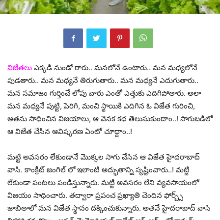
విజేతలు
ఎక్కడి నుండో రారు.. మనలోనే ఉంటారు.. మన మధ్యలోనే
పుడతారు.. మన మధ్యనే తిరుగుతారు.. మన మధ్యనే ఎదుగుతారు..
మన సమాజం గుర్తించే లోపు వారు ఎంతో ఎత్తుకు ఎదిగిపోతారు. అలా
మన మధ్యనే పుట్టి, పెరిగి, మంచి స్థాయికి ఎదిగిన ఓ విజేత గురించి,
అతను సాధించిన విజయాలు, ఆ వెనక కథ తెలుసుకుందాం..! సాగుబడిలో
ఆ విజేత చేసిన ఆవిష్కరణ ఏంటో చూద్దాం..!
మట్టి అవసరం లేకుండానే మొక్కల సాగు చేసిన ఆ విజేత హైదరాబాద్
వాసి. కాంక్రీట్ జంగిల్ లో ఇలాంటి అద్భుతాన్ని సృష్టించారు..! మట్టి
లేకుండా పంటలు పండిస్తున్నారు. మట్టి అవసరం లేని వ్యవసాయంలో
విజయం సాధించారు. తద్వారా ప్రపంచ ప్రఖ్యాతి చెందిన ఫోర్బ్స్
జాబితాలో మన విజేత స్థానం దక్కించుకున్నారు. అతనే హైదరాబాద్‌ వాసి