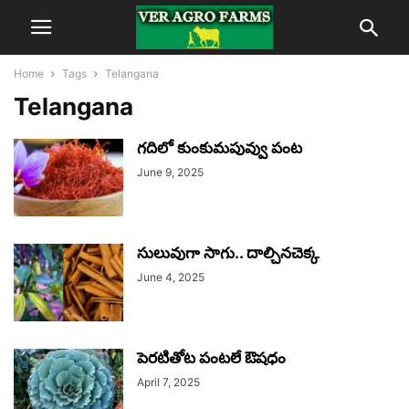
Home
Tags
Telangana
Telangana
గదిలో కుంకుమపువ్వు పంట
June 9, 2025
సులువుగా సాగు.. దాల్చినచెక్క
June 4, 2025
పెరటితోట పంటలే ఔషధం
April 7, 2025