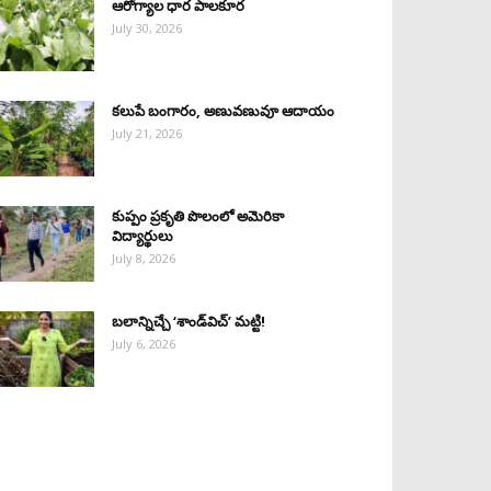
ఆరోగ్యాల ధార పాలకూర
July 30, 2026
కలుపే బంగారం, అణువణువూ ఆదాయం
July 21, 2026
కుప్పం ప్రకృతి పొలంలో అమెరికా
విద్యార్థులు
July 8, 2026
బలాన్నిచ్చే ‘శాండ్‌విచ్‌’ మట్టి!
July 6, 2026