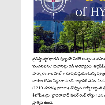
ప్రతిష్టాత్మక భారత్‌ ఫ్యూచర్‌ సిటీకి అత్యంత సమ
‘నందనవనం’ యూనిట్లు రెడీ అయ్యాయి. ఆర్టిఫిషియల్‌ ఇం
ఫార్మా రంగాల హబ్‌గా రూపుదిద్దుకుంటున్న ఫ్
దారుల కోసం సిద్ధంగా ఉంది. ఆర్గానిక్ వనం
(1210 చదరపు గజాలు) చొప్పున ఫార్మ్‌ ల్యాండ్‌ ప్
కిలోమీటర్లు, హైదరాబాద్‌ ఔటర్‌ రింగ్‌ రోడ్డు 12వ
ప్రాజెక్టు ఉంది.