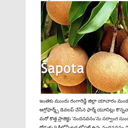
ఇంతకు ముందు రంగారెడ్డి జిల్లా యాచారం మండల
ఆగ్రోఫార్మ్స్‌ డెవలప్‌ చేసిన ఫార్మ్‌ యూనిట్లు కొన్న
మరో కొత్త ప్రాజెక్టు ‘నందనవనం’ను సర్వాంగ సుం
రోడ్డుకు 9 కిలోమీటర్ల లోపలే ఉన్న నందనవనం ప్ర