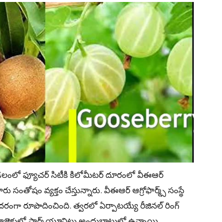
ంలో ఫ్యూచర్ సిటీకి కిలోమీటర్‌ దూరంలో వీఈఆర్‌
వారు సంతోషం వ్యక్తం చేస్తున్నారు. వీఈఆర్‌ ఆగ్రోఫార్మ్స్‌ సంస్థే
దరంగా రూపొదించింది. త్వరలో ఏర్పాటయ్యే రీజినల్‌ రింగ్‌
ాజెక్టులో ఫార్మ్‌ యూనిట్లు అందుబాటులో ఉన్నాయి.