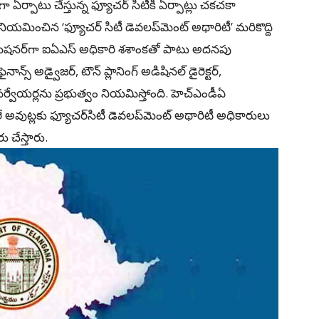
ా ఏర్పాటు చేస్తున్న ఫ్యూచర్‌ సిటీకి ఏర్పాట్లు చకచకా
నియమించిన ‘ఫ్యూచర్‌ సిటీ డెవలప్‌మెంట్‌ అథారిటీ’ మరికొద్ది
ని కమిషనర్‌గా ఐఏఎస్‌ అధికారి శశాంకతో పాటు అదనపు
నాన్స్‌ అడ్వైజర్‌, టౌన్‌ ప్లానింగ్‌ అడిషినల్‌ డైరెక్టర్‌,
్‌, సర్వేయర్లను ప్రభుత్వం నియమిస్తోంది. హెచ్‌ఎండీఏ
లే అవుట్లకు ఫ్యూచర్‌సిటీ డెవలప్‌మెంట్‌ అథారిటీ అధికారులు
 చేస్తారు.