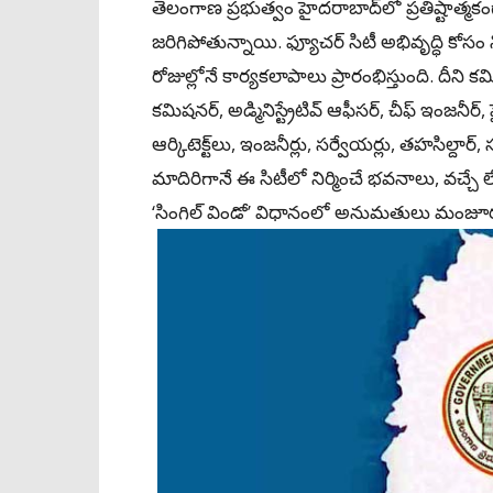
తెలంగాణ ప్రభుత్వం హైదరాబాద్‌లో ప్రతిష్టాత్మకంగ
జరిగిపోతున్నాయి. ఫ్యూచర్‌ సిటీ అభివృద్ధి కోసం 
రోజుల్లోనే కార్యకలాపాలు ప్రారంభిస్తుంది. దీ
కమిషనర్‌, అడ్మినిస్ట్రేటివ్‌ ఆఫీసర్‌, చీఫ్‌ ఇంజనీర్‌, ఫై
ఆర్కిటెక్ట్‌లు, ఇంజనీర్లు, సర్వేయర్లు, తహసిల్దార
మాదిరిగానే ఈ సిటీలో నిర్మించే భవనాలు, వచ్చే 
‘సింగిల్‌ విండో’ విధానంలో అనుమతులు మంజూరు