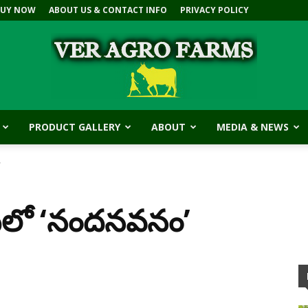
BUY NOW
ABOUT US & CONTACT INFO
PRIVACY POLICY
PRODUCT GALLERY
ABOUT
MEDIA & NEWS
V.E.R
’
ిధిలో ‘నందనవనం’
Agro