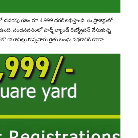
డ్‌లో చదరపు గజం రూ.4,999 ధరకే లభిస్తోంది. ఈ ప్రాజెక్టులో
ం ఉంది. నందనవనంలో ఫార్మ్‌ ల్యాండ్‌ రిజిస్ట్రేషన్‌ చేసుకున్న
ంచర్‌లో యూనిట్లు కొన్నవారు రైతు బంధు పథకానికి కూడా