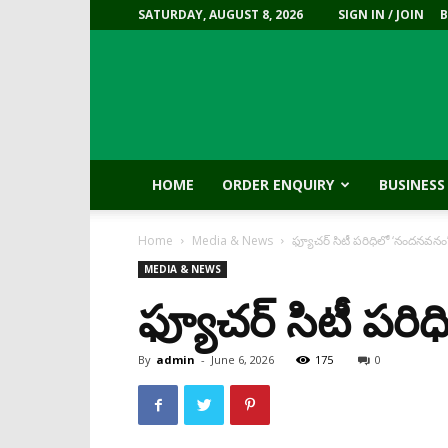
SATURDAY, AUGUST 8, 2026
SIGN IN / JOIN
HOME
ORDER ENQUIRY
BUSINESS
Home
Media & News
ఫ్యూచర్‌ సిటీ పరిధిలో ‘నందనవనం
MEDIA & NEWS
ఫ్యూచర్‌ సిటీ పర
By
admin
-
June 6, 2026
175
0