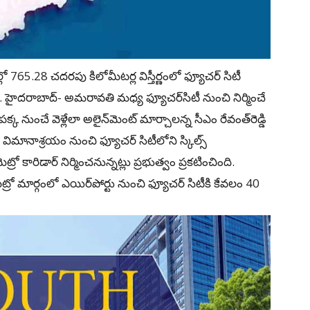
లో 765.28 చదరపు కిలోమీటర్ల విస్తీర్ణంలో ఫ్యూచర్‌ సిటీ
ి. హైదరాబాద్‌- అమరావతి మధ్య ఫ్యూచర్‌సిటీ నుంచి నిర్మించే
ెస్‌ వే పక్క నుంచే వెళ్లేలా అలైన్‌మెంట్‌ మార్చాలన్న సీఎం రేవంత్‌రెడ్డి
మానాశ్రయం నుంచి ఫ్యూచర్‌ సిటీలోని స్కిల్స్‌
ో కారిడార్‌ నిర్మించనున్నట్లు ప్రభుత్వం ప్రకటించింది.
 మెట్రో మార్గంలో ఎయిర్‌పోర్టు నుంచి ఫ్యూచర్‌ సిటీకి కేవలం 40