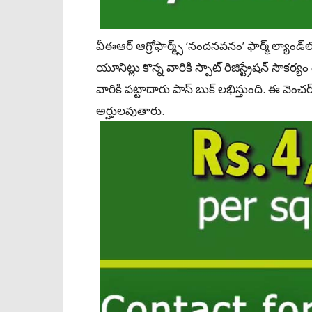
వీఈఆర్‌ ఆగ్రోఫార్మ్స్‌ ‘నందనవనం’ ఫార్మ్‌ ల్యాం
యూనిట్లు కొన్న వారికి స్పాట్ రిజిస్ట్రేషన్‌ సౌకర్య
వారికి పట్టాదారు పాస్‌ బుక్‌ లభిస్తుంది. ఈ వె
అర్హులవుతారు.