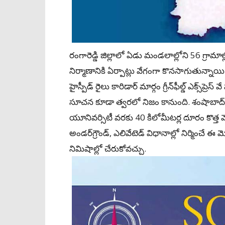
రంగారెడ్డి జిల్లాలో ఏడు మండలాల్లోని 56 గ్రామాల్
నిర్మాణానికి ఏర్పాట్లు వేగంగా కొనసాగుతున్నాయ
హైస్పీడ్‌ రైలు కారిడార్‌ మార్గం గ్రీన్‌ఫీల్డ్‌ ఎక్స్‌ప్ర
సూచన కూడా త్వరలో నిజం కానుంది. శంషాబాద్‌ వి
యూనివర్సిటీ వరకు 40 కిలోమీటర్ల దూరం కొత్త మెట్ర
అండర్‌గ్రౌండ్‌, ఎలివేటెడ్ విధానాల్లో నిర్మించే ఈ
నిమిషాల్లో చేరుకోవచ్చు.