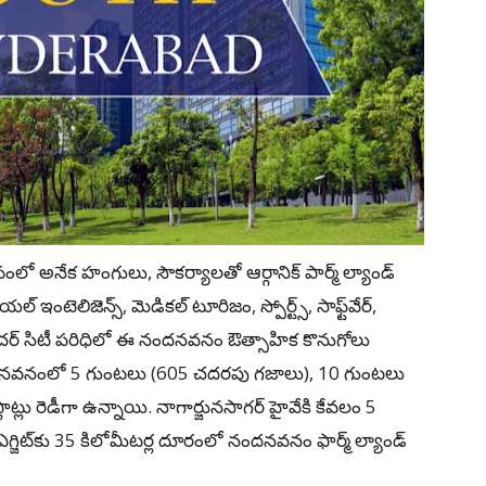
ీపంలో అనేక హంగులు, సౌకర్యాలతో ఆర్గానిక్ పార్మ్‌ ల్యాండ్‌
టెలిజెన్స్‌, మెడికల్‌ టూరిజం, స్పోర్ట్స్‌, సాఫ్ట్‌వేర్‌,
యూచర్‌ సిటీ పరిధిలో ఈ నందనవనం ఔత్సాహిక కొనుగోలు
 నందనవనంలో 5 గుంటలు (605 చదరపు గజాలు), 10 గుంటలు
లాట్లు రెడీగా ఉన్నాయి. నాగార్జునసాగర్‌ హైవేకి కేవలం 5
 ఎగ్జిట్‌కు 35 కిలోమీటర్ల దూరంలో నందనవనం ఫార్మ్‌ ల్యాండ్‌