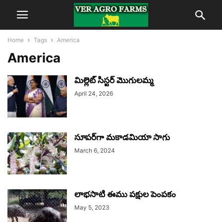
Home
Tags
America
America
మిల్లెట్‌ సిస్టర్‌ మొగులమ్మ
April 24, 2026
సూపర్‌గా మకాడమియా సాగు
March 6, 2024
లాభసాటి ఈము పక్షుల పెంపకం
May 5, 2023