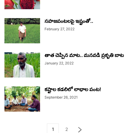
సహజపంటలపై ఇష్టంతో..
February 27, 2022
­తాత చెప్పిన మాట.. మనవడి ప్రకృతి బాట­
January 22, 2022
కష్టాల కడలిలో లాభాల పంట!
September 26, 2021
1
2