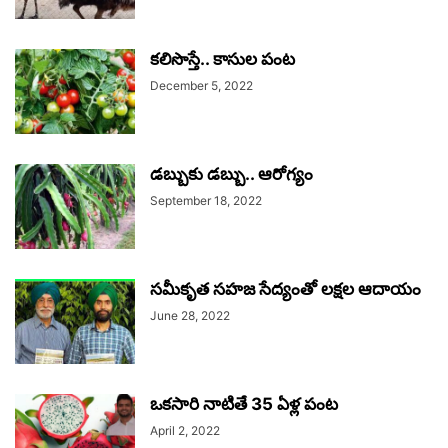
కలిసొస్తే.. కాసుల పంట
December 5, 2022
డబ్బుకు డబ్బు.. ఆరోగ్యం
September 18, 2022
సమీకృత సహజ సేద్యంతో లక్షల ఆదాయం
June 28, 2022
ఒకసారి నాటితే 35 ఏళ్ల పంట
April 2, 2022