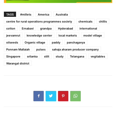
TAGS
#millets
America
Australia
centre for rural operations programmes society
chemicals
chillis
cotton
Ernabavi
grandpa
Hyderabad
international
jeevamrut
knowledge center
local markets
model village
oilseeds
Organic village
paddy
panchagavya
Ponnam Mallaiah
pulses
sahaja aharam producer company
Singapore
srilanka
stilt
study
Telangana
vegitables
Warangal district