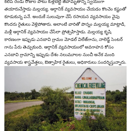
కలిపి రెండు రోజుల పాటు కుళ్లబెట్టి జీవామృతాన్ని స్వయంగా
తయారుచేస్తాడు మల్లయ్య. ఆర్గానిక్‌ వ్యవసాయం చేయడం కొంచెం కష్టంతో
కూడుకున్న పనే. అందుకే సులువుగా చేసే రసాయన వ్యవసాయం వైపు
కొందరు రైతులు వెళ్లిపోతారు. అలాంటి వారితో పొన్నం మల్లయ్య మాట్లాడి,
మళ్లీ ఆర్గానిక్ వ్యవసాయం చేసేలా ప్రోత్సహిస్తాడు. మల్లయ్య కృషి
కారణంగా ఇప్పుడు ఎనబావి గ్రామం మోడల్ విలేజ్‌గాను, నాలెడ్జ్ సెంటర్‌
గాను పేరు తెచ్చుకుంది. ఆర్గానిక్‌ వ్యవసాయంలో అవగాహన కోసం
ఎనబావి గ్రామాన్ని ఇప్పుడు దేశం నలుమూలల నుంచీ అనేక మంది
వ్యవసాయ శాస్త్రవేత్తలు, ఔత్సాహిక రైతులు, అధికారులు సందర్శిస్తున్నారు.