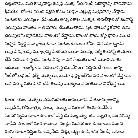
చల్లుతాడు. మరి కొన్నిసార్లు ఔషధ మొక్క నీరుగొండి పదార్థాన్నీ వాడతాడు.
క్రిములు, రోగాల నుంచి రక్షణ కోసం మిర్చి- వెల్లుల్లి మిశ్రమాన్ని వేస్తాడు.
పంటలకు ఎరువుగా వేసేందుకు అన్ని రకాల మొక్కల అవశేషాలతో కంపోస్ట్
ఎరువును సొంతంగా తయారు చేసుకుంటాడు. ప్రతి నాలుగేళ్లకోసారి తమ
చెరువులోని పూడికను పొలంలో వేస్తాడు. దాంతో పాటు కోళ్ల ఫారం నుంచి
వచ్చిన వ్యర్థ పదార్ధాలు కూడా పంటలకు బలం కోసం వినియోగిస్తాడు.
ఆవు పేడ, ఆవు మూత్రాన్ని సేకరించి బయో ఎరువు, వర్మీ కంపోస్ట్ తయారు
చేసి వినియోగిస్తాడు. పంట ఏపుగా ఎదిగేందుకు వాడే యూరియాకు
బదులుగా అజోల్లాను వినియోగిస్తాడు. వేగంగా విస్తరించే గుణం ఉన్న
నీటిలో లభించే ఫెర్న్‌ మొక్కలు, బయో ఫెర్టిలైజర్‌ను వరి పొలంలో వేస్తాడు.
అవి వరి పైరుకు హాని చేసే కలుపు మొక్కలు ఎదగకుండా నిరోధిస్తాయి.
కూరగాయల మొక్కల ఎదుగుదలకు ఉపయోగపడే జీవామృతాన్ని,
ఆవుపేడ, గోమూత్రం, పాలు, నెయ్యి, పెరుగుతో తయారుచేసిన
పంచగవ్యను కూడా పొలంలో వేస్తాడు మల్లయ్య. జీవామృతం, పంచగవ్య
వాడిన పొలంలో కూరగాయలు, పండ్లు రుచికరంగా ఉంటాయి. మంచి
రంగు కూడా వస్తుంది. ఆవుపేడ, నీళ్లు, బెల్లంపొడి, శనగపిండి, ఆకులు