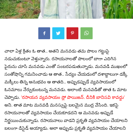
చాలా ఏళ్ల క్రితం ఓ తాత.. అతని మనవడు తమ పొలం గట్టుపై
నడుచుకుంటూ వెళ్తున్నారు. రసాయనాలతో పొలంలో బాగా ఎదిగిన
పైరును చూసి మనవడు ఎంతో సంబరపడుతున్నాడు. మనవడి ముఖంలో
సంతోషాన్ని గమనించాడు ఆ తాత.. సేద్యం చేయడంలో దశాబ్దాలుగా డక్కీ
మక్కీలు తిన్న అనుభవం ఆ తాతది.. అప్పుడప్పుడే వ్యవసాయంలో
ఓనమాలు నేర్చుకుంటున్న మనవడు. అలాంటి మనవడితో తాత ఓ మాట
చెప్పాడు.
‘రసాయన వ్యవసాయం స్లో పాయిజన్‌. దీనికి బానిసవి కావద్దు’
అని. తాత మాట మనవడి మనస్సుపై బలమైన ముద్ర వేసింది. ఇకపై
రసాయనాలతో వ్యవసాయం చేయకూడదని ఆ మనవడు అప్పుడే
నిర్ణయించుకున్నాడు. రసాయనాలు వాడని ప్రకృతి వ్యవసాయం చేయాలని
బలంగా డిసైడ్‌ అయ్యాడు. అలా అప్పుడు ప్రకృతి వ్యవసాయం చేయాలని