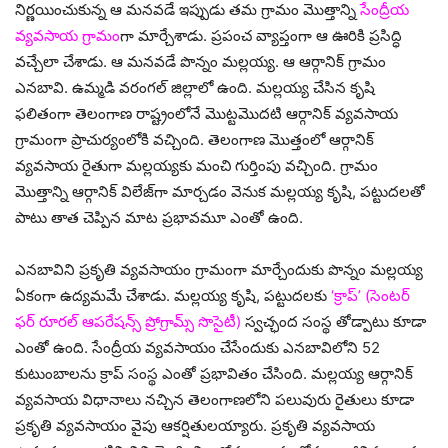
నిర్ణయించుకున్న ఆ మనవడే ఇప్పుడు తమ గ్రామం మొత్తాన్ని
సేంద్రీయ
వ్యవసాయ గ్రామం
గా మార్చేశాడు. ప్రపంచ వ్యాప్తంగా ఆ ఊరికి ప్రసిద్ధి
వచ్చేలా చేశాడు. ఆ మనవడే పొన్నం మల్లయ్య. ఆ ఆర్గానిక్‌ గ్రామం
ఎనబావి. ఉమ్మడి వరంగల్ జిల్లాలో ఉంది. మల్లయ్య చేసిన కృషి
ఫలితంగా తెలంగాణ రాష్ట్రంలోనే మొట్టమొదటి ఆర్గానిక్‌ వ్యవసాయ
గ్రామంగా ప్రాచుర్యంలోకి వచ్చింది. తెలంగాణ మొత్తంలో ఆర్గానిక్‌
వ్యవసాయ రైతుగా మల్లయ్యకు మంచి గుర్తింపు వచ్చింది. గ్రామం
మొత్తాన్ని ఆర్గానిక్‌ విలేజ్‌గా మార్చడం వెనుక మల్లయ్య కృషి, పట్టుదలతో
పాటు తాత చెప్పిన మాట ప్రభావమూ ఎంతో ఉంది.
ఎనబావిని ప్రకృతి వ్యవసాయం గ్రామంగా మార్చేందుకు పొన్నం మల్లయ్య
ఏకంగా ఉద్యమమే చేశాడు. మల్లయ్య కృషి, పట్టుదలకు
‘క్రాప్‌’ (సెంటర్
ఫర్‌ రూరల్‌ ఆపరేషన్స్‌ ప్రోగ్రామ్స్‌ సొసైటీ)
స్వచ్ఛంద సంస్థ తోడ్పాటు కూడా
ఎంతో ఉంది. సేంద్రీయ వ్యవసాయం చేసేందుకు ఎనబావిలోని 52
కుటుంబాలను క్రాప్ సంస్థ ఎంతో ప్రభావితం చేసింది. మల్లయ్య ఆర్గానిక్‌
వ్యవసాయ విధానాలు నచ్చిన తెలంగాణలోని పలువురు రైతులు కూడా
ప్రకృతి వ్యవసాయం వైపు ఆకర్షితులయ్యారు. ప్రకృతి వ్యవసాయ