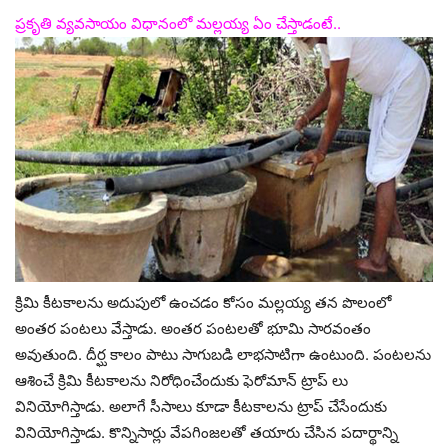
ప్రకృతి వ్యవసాయం విధానంలో మల్లయ్య ఏం చేస్తాడంటే..
క్రిమి కీటకాలను అదుపులో ఉంచడం కోసం మల్లయ్య తన పొలంలో
అంతర పంటలు వేస్తాడు. అంతర పంటలతో భూమి సారవంతం
అవుతుంది. దీర్ఘ కాలం పాటు సాగుబడి లాభసాటిగా ఉంటుంది. పంటలను
ఆశించే క్రిమి కీటకాలను నిరోధించేందుకు ఫెరోమాన్‌ ట్రాప్‌ లు
వినియోగిస్తాడు. అలాగే సీసాలు కూడా కీటకాలను ట్రాప్ చేసేందుకు
వినియోగిస్తాడు. కొన్నిసార్లు వేపగింజలతో తయారు చేసిన పదార్థాన్ని