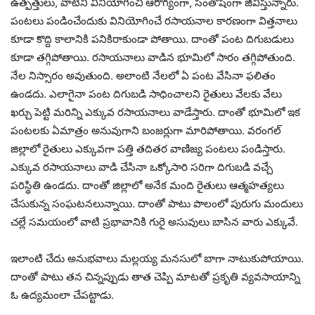
ఉత్పత్తులు, వాటిని వినియోగించి ఆరోగ్యంగా, సంతోషంగా జీవిస్తున్నారు.
పంటలు పండించేందుకు వినియోగించే రసాయనాల కారణంగా విత్తనాలు
కూడా కొద్ది కాలానికి పనికిరాకుండా పోతాయి. దాంతో పంట దిగుబడులు
కూడా తగ్గిపోతాయి. రసాయనాలు వాడిన భూమిలో సారం తగ్గిపోతుంది.
నేల నిస్సారం అవుతుంది. అలాంటి నేలలో ఏ పంట వేసినా ఫలితం
ఉండదు. ఎలాగైనా పంట దిగుబడి సాధించాలని రైతులు వేలకు వేలు
ఖర్చు పెట్టి మరిన్ని ఎక్కువ రసాయనాలు వాడేస్తారు. దాంతో భూమిలో ఇక
పంటలకు ఏమాత్రం అనువుగాని బంజర్లుగా మారిపోతాయి. వరంగల్‌
జిల్లాలో రైతులు ఎక్కువగా పత్తి తదితర వాణిజ్య పంటలు పండిస్తారు.
ఎక్కువ రసాయనాలు వాడి చేసినా ఒక్కోసారి సరిగా దిగుబడి వచ్చే
పరిస్థితి ఉండదు. దాంతో జిల్లాలో అనేక మంది రైతులు ఆత్మహత్యలు
చేసుకున్న సంఘటనలున్నాయి. దాంతో పాటు పొలంలో పురుగు మందులు
చల్లే సమయంలో వాటి ప్రభావానికి గురై అసువులు బాసిన వారు ఎక్కువే.
ఇలాంటి చేదు అనుభవాలు మల్లయ్య మనసులో బాగా నాటుకుపోయాయి.
దాంతో పాటు తన చిన్నప్పుడు తాత చెప్పి మాటతో ప్రకృతి వ్యవసాయాన్ని
ఓ ఉద్యమంలా చేపట్టాడు.