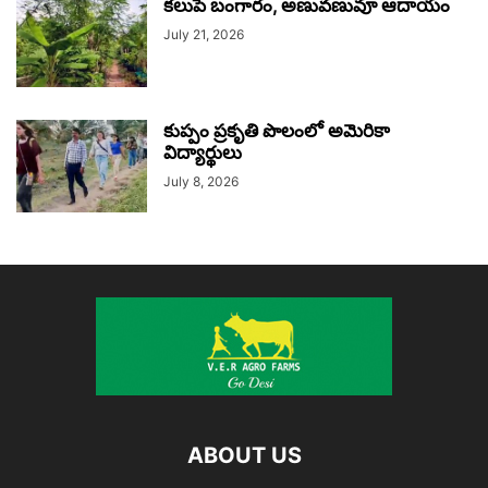
కలుపే బంగారం, అణువణువూ ఆదాయం
July 21, 2026
కుప్పం ప్రకృతి పొలంలో అమెరికా
విద్యార్థులు
July 8, 2026
ABOUT US