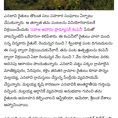
ఎనబావి రైతులు తొలుత పలు సహకార సంఘాలు ఏర్పాటు
చేసుకున్నారు. ఆ తర్వాత తమ పంటలను వినియోగదారులకే
విక్రయించేందుకు
‘సహజ ఆహారం ప్రొడ్యూసర్‌ కంపెనీ’
పేరుతో
వాటన్నింటినీ ఒకేదానిగా కలిపేశారు. ఈ కంపెనీలో రైతులు చాలా మంది
సన్న చిన్నకారు రైతులే. రెండున్నర నుంచి 7 క్వింటాళ్ల పంట దిగుబడులను
ఈ సంస్థ ద్వారా విక్రయించుకునేవారే. తమ పంట ఉత్పత్తులను కంపెనీ
ద్వారా విక్రయించి ఏటా రెండున్నర వేల నుంచి 7 వేల రూపాయల వరకు
అదనపు ఆదాయం పొందుతున్నారు. ఎనబావి చుట్టు పక్కల గ్రామాలైన
మాణిక్యపురం, సిరిపురం, కళ్లెం తదితర గ్రామాల రైతులు కూడా పొన్నం
మల్లయ్య, ఎనబావి గ్రామస్తులు చేస్తున్న సేంద్రీయ వ్యవసాయమే
చేస్తున్నారు. మల్లయ్య కృషి కారణంగా ఎనబావికి అంతర్జాతీయ గుర్తింపు
వచ్చింది. మల్లయ్య ఆర్గానిక్‌ వ్యవసాయ అనుభవాల గురించి తమ
రైతులకు అవగాహన కల్పించాలని ఆస్ట్రేలియా, అమెరికా, శ్రీలంక దేశాలు
ఆహ్వానించాయి.