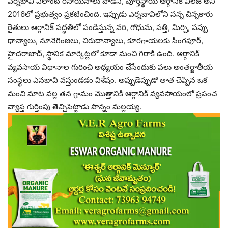
ఎర్నబావి ఎలాంటి రసాయనాలు వాడని, పూర్తిస్థాయి ఆర్గానిక్‌ విలేజ్‌ అని
2016లో ప్రభుత్వం ప్రకటించింది. ఇప్పుడు ఎర్నబావిలోని సన్న చిన్నకారు
రైతులు ఆర్గానిక్‌ పద్ధతిలో పండిస్తున్న వరి, గోధుమ, పత్తి, మిర్చి, పప్పు
ధాన్యాలు, నూనెగింజలు, చిరుదాన్యాలు, కూరగాయలకు సింగపూర్‌,
హైదరాబాద్‌, స్థానిక మార్కెట్లలో కూడా మంచి గిరాకీ ఉంది. ఆర్గానిక్‌
వ్యవసాయ విధానాల గురించి అధ్యయం చేసేందుకు పలు అంతర్జాతీయ
సంస్థలు ఎనబావి వస్తుండడం విశేషం. అప్పుడెప్పుడో తాత చెప్పిన ఒక
మంచి మాట వల్ల తన గ్రామం మొత్తానికి ఆర్గానిక్‌ వ్యవసాయంలో ప్రపంచ
వ్యాప్త గుర్తింపు తెచ్చిపెట్టాడు పొన్నం మల్లయ్య.