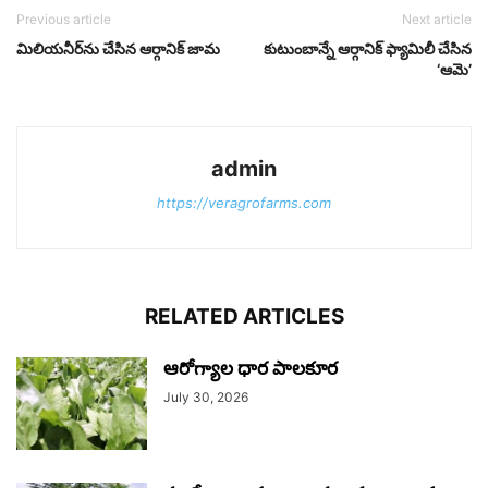
Previous article
Next article
మిలియనీర్‌ను చేసిన ఆర్గానిక్ జామ
కుటుంబాన్నే ఆర్గానిక్‌ ఫ్యామిలీ చేసిన
‘ఆమె’
admin
https://veragrofarms.com
RELATED ARTICLES
ఆరోగ్యాల ధార పాలకూర
July 30, 2026