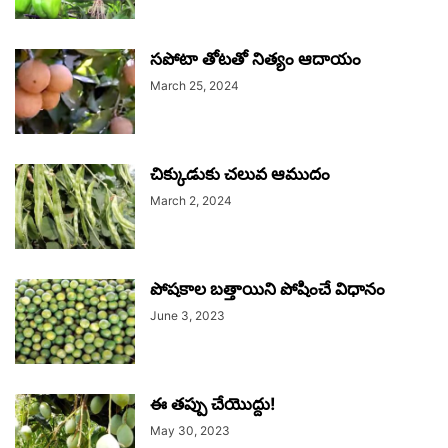
సపోటా తోటతో నిత్యం ఆదాయం
March 25, 2024
చిక్కుడుకు చలువ ఆముదం
March 2, 2024
పోషకాల బత్తాయిని పోషించే విధానం
June 3, 2023
ఈ తప్పు చేయొద్దు!
May 30, 2023