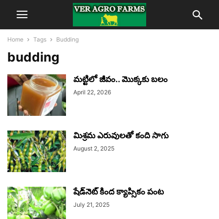
Home
Tags
Budding
budding
మట్టిలో జీవం.. మొక్కకు బలం
April 22, 2026
మిశ్రమ ఎరువులతో కంది సాగు
August 2, 2025
షేడ్‌నెట్‌ కింద క్యాప్సికం పంట
July 21, 2025