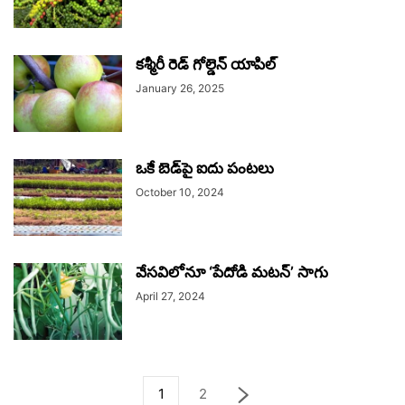
కశ్మీరీ రెడ్‌ గోల్డెన్‌ యాపిల్‌
January 26, 2025
ఒకే బెడ్‌పై ఐదు పంటలు
October 10, 2024
వేసవిలోనూ ‘పేదోడి మటన్‌’ సాగు
April 27, 2024
1
2