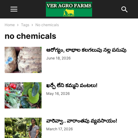
Home
Tags
No chemicals
no chemicals
ఆరోగ్యం, లాభాల కలగలుపు నల్ల పసుపు
June 18, 2026
ఖర్చే లేని కమ్మని పంటలు!
May 16, 2026
వారెవ్వా.. వారాంతపు వ్యవసాయం!
March 17, 2026