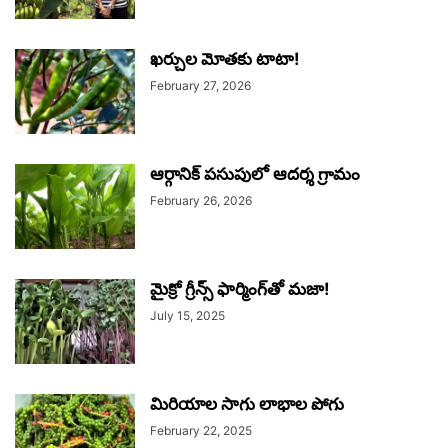
ఖర్చుల మోతకు టాటా!
February 27, 2026
ఆర్గానిక్‌ పసుపులో ఆదర్శ గ్రామం
February 26, 2026
మైక్రో గ్రీన్స్‌ ఫార్మింగ్‌తో మజా!
July 15, 2025
మిరియాల సాగు లాభాల పోగు
February 22, 2025