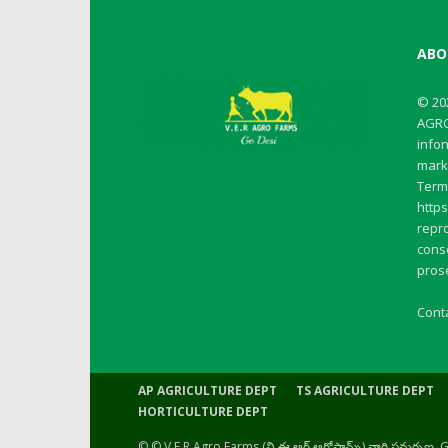
ABO
© 20
AGRO
info
mark
Terms
http
repro
conse
pros
Cont
AP AGRICULTURE DEPT
TS AGRICULTURE DEPT
HORTICULTURE DEPT
© © V.E.R Agro Farms (వి.ఈ.ఆర్ ఆగ్రోఫామ్స్) వారి సమర్పణ,