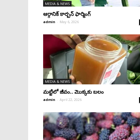
MEDIA & NEWS
ఆర్గానిక్‌ కార్బన్ ఫార్మింగ్‌
admin
-
May 6, 2026
MEDIA & NEWS
మట్టిలో జీవం.. మొక్కకు బలం
admin
-
April 22, 2026