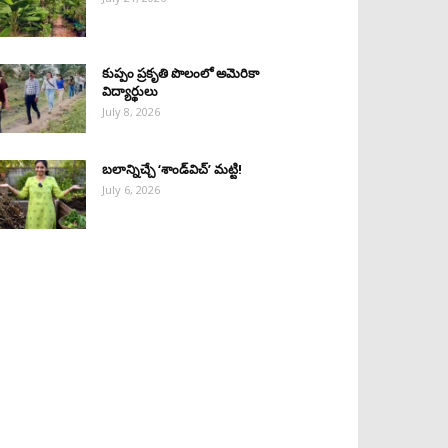
కుప్పం ప్రకృతి పొలంలో అమెరికా
విద్యార్థులు
July 8, 2026
బలాన్నిచ్చే ‘శాండ్‌విచ్‌’ మట్టి!
July 6, 2026