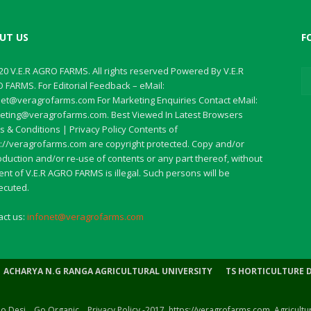
UT US
F
20 V.E.R AGRO FARMS. All rights reserved Powered By V.E.R
 FARMS. For Editorial Feedback – eMail:
net@veragrofarms.com For Marketing Enquiries Contact eMail:
eting@veragrofarms.com. Best Viewed In Latest Browsers
 & Conditions | Privacy Policy Contents of
s://veragrofarms.com are copyright protected. Copy and/or
duction and/or re-use of contents or any part thereof, without
nt of V.E.R AGRO FARMS is illegal. Such persons will be
ecuted.
act us:
infonet@veragrofarms.com
ACHARYA N.G RANGA AGRICULTURAL UNIVERSITY
TS HORTICULTURE 
 Go Desi .. Go Organic .. Privacy Policy -2017, https://veragrofarms.com. Agricult