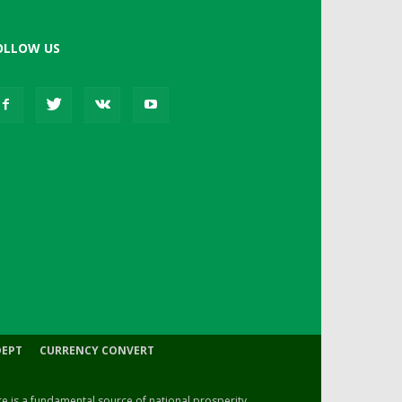
OLLOW US
DEPT
CURRENCY CONVERT
ure is a fundamental source of national prosperity.