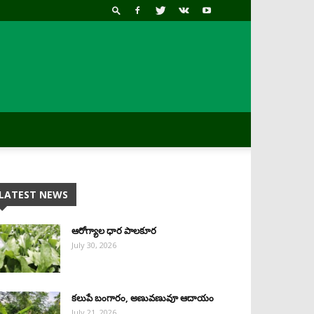
LATEST NEWS
ఆరోగ్యాల ధార పాలకూర
July 30, 2026
కలుపే బంగారం, అణువణువూ ఆదాయం
July 21, 2026