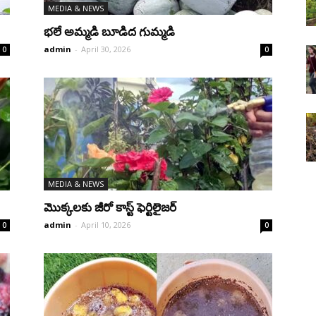
MEDIA & NEWS
Farms
భలే అమ్మడి బూడిద గుమ్మడి
admin
-
April 30, 2026
0
0
MEDIA & NEWS
మొక్కలకు జీరో కాస్ట్‌ ఫెర్టిలైజర్‌
admin
-
April 10, 2026
0
0