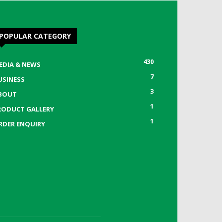
POPULAR CATEGORY
430
EDIA & NEWS
7
USINESS
3
BOUT
1
RODUCT GALLERY
1
RDER ENQUIRY