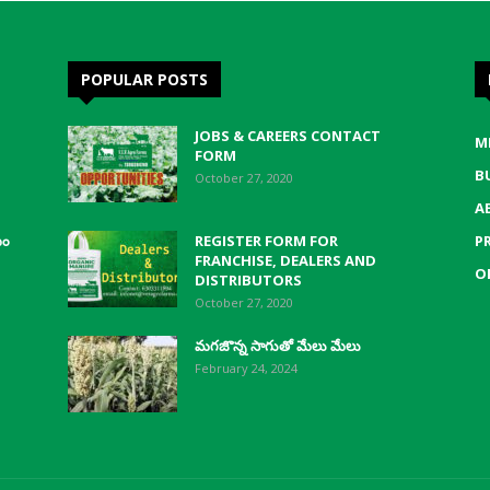
POPULAR POSTS
JOBS & CAREERS CONTACT
M
FORM
B
October 27, 2020
A
యం
REGISTER FORM FOR
P
FRANCHISE, DEALERS AND
O
DISTRIBUTORS
October 27, 2020
మగజొన్న సాగుతో మేలు మేలు
February 24, 2024