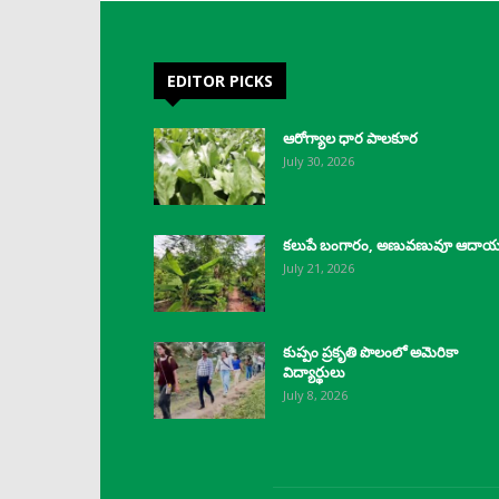
EDITOR PICKS
ఆరోగ్యాల ధార పాలకూర
July 30, 2026
కలుపే బంగారం, అణువణువూ ఆదా
July 21, 2026
కుప్పం ప్రకృతి పొలంలో అమెరికా
విద్యార్థులు
July 8, 2026