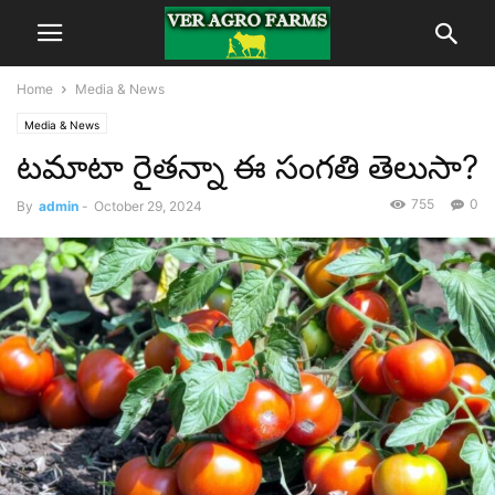
Home
Media & News
Media & News
టమాటా రైతన్నా ఈ సంగతి తెలుసా?
755
0
By
admin
-
October 29, 2024