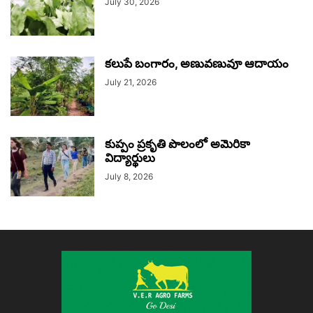
July 30, 2026
కలుపే బంగారం, అణువణువూ ఆదాయం
July 21, 2026
కుప్పం ప్రకృతి పొలంలో అమెరికా
విద్యార్థులు
July 8, 2026