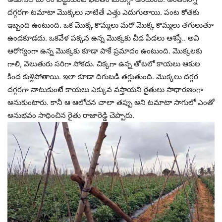
దగ్గరగా టమాటా మొక్కలు నాటితే ఎత్తు ఎదుగుతాయి. పంట కోతకు
ఇబ్బంది ఉంటుంది. ఒక మొక్క కొమ్మలు మరో మొక్క కొమ్మలు తగులుతూ
ఉండకూడదు. ఒకవేళ పక్కన ఉన్న మొక్కకు చీడ పీడలు ఆశిస్తే.. అవి
ఆరోగ్యంగా ఉన్న మొక్కకు కూడా పాకే ప్రమాదం ఉంటుంది. మొక్కలకు
గాలి, వెలుతురు సరిగా సోకదు. చిక్కగా ఉన్న తోటలో కాయలు ఆకుల
కింద కుళ్లిపోతాయి. ఇలా కూడా దిగుబడి తగ్గుతుంది. మొక్కలు దగ్గర
దగ్గరగా నాటుకుంటే కాయలు ఎక్కువ వస్తాయని రైతులు సాధారణంగా
అనుకుంటారు. కానీ ఆ ఆలోచన చాలా తప్పు అని టమాటా సాగులో ఎంతో
అనుభవం సాధించిన రైతు రాజారెడ్డి చెప్పారు.