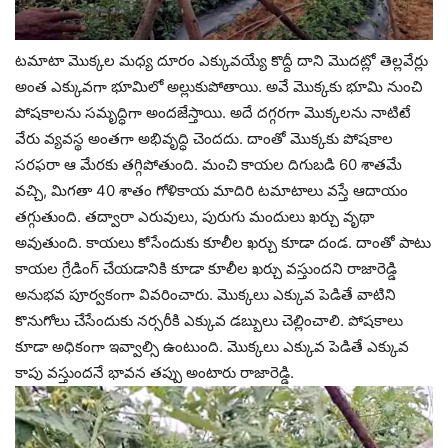
టమాటా మొక్కల మధ్య దూరం ఎక్కువయ్యే కొద్దీ దాని మొదట్లో తెల్లవేర్లు
అంత ఎక్కువగా భూమిలో అల్లుకుపోతాయి. అవే మొక్కకు భూమి నుంచి
పోషకాలను సమృద్ధిగా అందజేస్తాయి. అదే దగ్గరగా మొక్కలను నాటిటే
వేరు వ్యవస్థ అంతగా అభివృద్ధి చెందదు. దాంతో మొక్కకు పోషకాల
సరఫరా ఆ మేరకు తగ్గిపోతుంది. మంచి కాయల దిగుబడి 60 శాతమే
వచ్చి, మిగతా 40 శాతం గోళికాయ మాదిరి టమాటాలు వస్తే ఆదాయం
తగ్గుతుంది. తద్వారా ఎరువులు, పురుగు మందులు ఖర్చు వృథా
అవుతుంది. కాయలు కోసేందుకు కూలీల ఖర్చు కూడా దండ. దాంతో పాటు
కాయల గ్రేడింగ్‌ చేయడానికి కూడా కూలీల ఖర్చు వస్తుందని రాజారెడ్డి
అనుభవ పూర్వకంగా వివరించారు. మొక్కలు ఎక్కువ పెడితే వాటిని
కొనుగోలు చేసేందుకు నర్సరీకి ఎక్కువ డబ్బులు చెల్లించాలి. పోషకాలు
కూడా అధికంగా ఇవ్వాల్సి ఉంటుంది. మొక్కలు ఎక్కువ పెడితే ఎక్కువ
కాపు వస్తుందనే భావన తప్పు అంటారు రాజారెడ్డి.