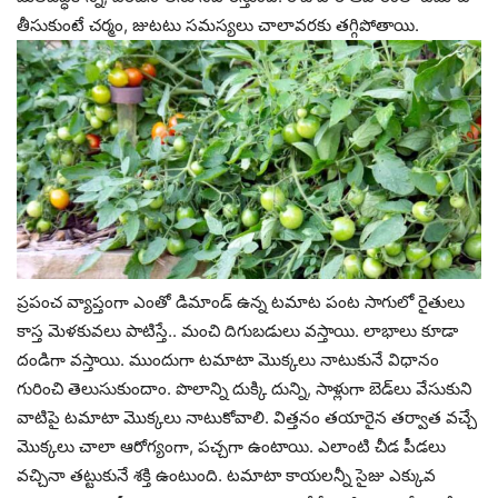
తీసుకుంటే చర్మం, జుటటు సమస్యలు చాలావరకు తగ్గిపోతాయి.
ప్రపంచ వ్యాప్తంగా ఎంతో డిమాండ్‌ ఉన్న టమాట పంట సాగులో రైతులు
కాస్త మెళకువలు పాటిస్తే.. మంచి దిగుబడులు వస్తాయి. లాభాలు కూడా
దండిగా వస్తాయి. ముందుగా టమాటా మొక్కలు నాటుకునే విధానం
గురించి తెలుసుకుందాం. పొలాన్ని దుక్కి దున్ని, సాళ్లుగా బెడ్‌లు వేసుకుని
వాటిపై టమాటా మొక్కలు నాటుకోవాలి. విత్తనం తయారైన తర్వాత వచ్చే
మొక్కలు చాలా ఆరోగ్యంగా, పచ్చగా ఉంటాయి. ఎలాంటి చీడ పీడలు
వచ్చినా తట్టుకునే శక్తి ఉంటుంది. టమాటా కాయలన్నీ సైజు ఎక్కువ