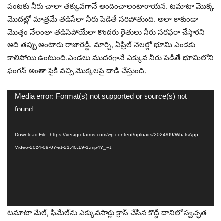
పంటకు నీరు చాలా తక్కువగానే అందించాలంటారాయన. టమాటా మొక్క
మొదట్లో మాత్రమే తడిసేలా నీరు పెడితే సరిపోతుంది. అలా కాకుండా
మొత్తం నేలంతా తడిసిపోయేలా కొందరు రైతులు నీరు సరఫరా చేస్తారని
అది తప్పు అంటారు రాజారెడ్డి. మార్చి, ఏప్రిల్ నెలల్లో భూమి ఎండకు
కాలిపోయి ఉంటుంది.ఎండలు ముదరగానే ఎక్కువ నీరు పెడితే భూమిలోని
ఫంగస్‌ అంతా పైకి వచ్చి మొక్కలపై దాడి చేస్తుంది.
Video
Media error: Format(s) not supported or source(s) not
Player
found
Download File: https://veragrofarms.com/wp-content/uploads/2024/09/WhatsApp-
Video-2024-09-07-at-21.46.19-1.mp4?_=1
టమాటా మేల్, ఫిమేల్‌ను ఎక్కువసార్లు క్రాస్ చేసిన కొద్దీ దానిలో స్వచ్ఛత