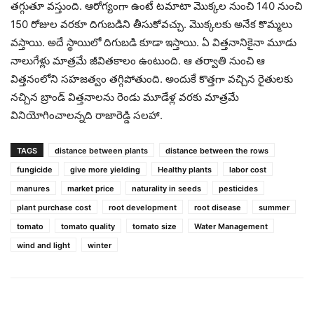
తగ్గుతూ వస్తుంది. ఆరోగ్యంగా ఉంటే టమాటా మొక్కల నుంచి 140 నుంచి
150 రోజుల వరకూ దిగుబడిని తీసుకోవచ్చు. మొక్కలకు అనేక కొమ్మలు
వస్తాయి. అదే స్థాయిలో దిగుబడి కూడా ఇస్తాయి. ఏ విత్తనానికైనా మూడు
నాలుగేళ్లు మాత్రమే జీవితకాలం ఉంటుంది. ఆ తర్వాతి నుంచి ఆ
విత్తనంలోని సహజత్వం తగ్గిపోతుంది. అందుకే కొత్తగా వచ్చిన రైతులకు
నచ్చిన బ్రాండ్ విత్తనాలను రెండు మూడేళ్ల వరకు మాత్రమే
వినియోగించాలన్నది రాజారెడ్డి సలహా.
TAGS
distance between plants
distance between the rows
fungicide
give more yielding
Healthy plants
labor cost
manures
market price
naturality in seeds
pesticides
plant purchase cost
root development
root disease
summer
tomato
tomato quality
tomato size
Water Management
wind and light
winter