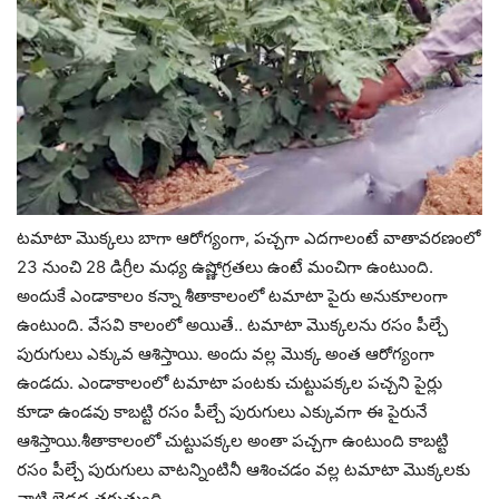
టమాటా మొక్కలు బాగా ఆరోగ్యంగా, పచ్చగా ఎదగాలంటే వాతావరణంలో
23 నుంచి 28 డిగ్రీల మధ్య ఉష్ణోగ్రతలు ఉంటే మంచిగా ఉంటుంది.
అందుకే ఎండాకాలం కన్నా శీతాకాలంలో టమాటా పైరు అనుకూలంగా
ఉంటుంది. వేసవి కాలంలో అయితే.. టమాటా మొక్కలను రసం పీల్చే
పురుగులు ఎక్కువ ఆశిస్తాయి. అందు వల్ల మొక్క అంత ఆరోగ్యంగా
ఉండదు. ఎండాకాలంలో టమాటా పంటకు చుట్టుపక్కల పచ్చని పైర్లు
కూడా ఉండవు కాబట్టి రసం పీల్చే పురుగులు ఎక్కువగా ఈ పైరునే
ఆశిస్తాయి.శీతాకాలంలో చుట్టుపక్కల అంతా పచ్చగా ఉంటుంది కాబట్టి
రసం పీల్చే పురుగులు వాటన్నింటినీ ఆశించడం వల్ల టమాటా మొక్కలకు
వాటి బెడద తగ్గుతుంది.