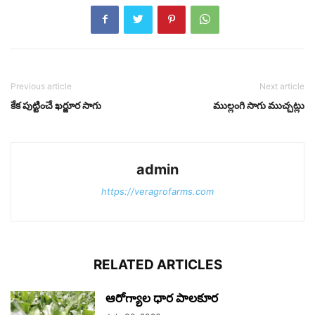
Previous article
Next article
కేక పుట్టించే ఖర్జూర సాగు
ముల్లంగి సాగు ముచ్చట్లు
admin
https://veragrofarms.com
RELATED ARTICLES
ఆరోగ్యాల ధార పాలకూర