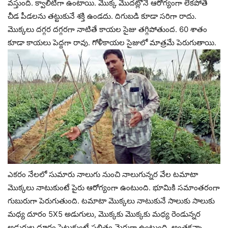
వస్తుంది. క్వాలిటీగా ఉంటాయి. మొక్క మొదట్లోనే ఆరోగ్యంగా లేకపోతే
చీడ పీడలను తట్టుకునే శక్తి ఉండదు. దిగుబడి కూడా సరిగా రాదు.
మొక్కలు దగ్గర దగ్గరగా నాటితే కాయల సైజు తగ్గిపోతుంద. 60 శాతం
కూడా కాయలు పెద్దగా రావు. గోళీకాయల సైజులో మాత్రమే పెరుగుతాయి.
ఎకరం నేలలో సుమారు నాలుగు నుంచి నాలుగున్నర వేల టమాటా
మొక్కలు నాటుకుంటే పైరు ఆరోగ్యంగా ఉంటుంది. భూమికి సమాంతరంగా
గుబురుగా పెరుగుతుంది. టమాటా మొక్కలు నాటుకునే సాలుకు సాలుకు
మధ్య దూరం 5X5 అడుగులు, మొక్కకు మొక్కకు మధ్య రెండున్నర
అడుగుల దూరం పెట్టుకుంటే ఫలితం మెరుగ్గా ఉంటుంది. అంతకన్నా