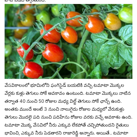
వేసవికాలంలో భూమిలోని ఫంగిసైడ్‌ బయటికి వచ్చి టమాటా మొక్కల
వేర్లకు కుళ్లు తెగులు సోకే అవకావం ఉంటుంది. టమాటా మొక్కలు నాటిన
తర్వాత 40 నుంచి 50 రోజుల మధ్య విల్ట్‌ తెగులు సోకే ఛాన్స్‌ ఉంది.
అంతకు ముందే అంటే 3 నుంచి నాలుగైదు రోజుల మధ్యలో వేరుకుళ్లు
తెగులు మొదలై పది నుంచి పదిహేను రోజుల వరకు వచ్చే అవకాశం ఉంది.
టమాటా మొక్క వేసవిలో నీరు ఎక్కువ లేకపోతే చచ్చిపోతుందని రైతులు
భావించి, ఎక్కువ నీరు పెడతారని రాజారెడ్డి అన్నారు. అయితే.. టమాటా