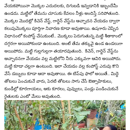
వేయకపోయినా మొక్కల ఎదుదలకు, దిగుబడి ఇవ్వడానికి ఇబ్బందేమీ
ఉండదు. మట్టిలో తేమను చూసుకు కేవలం నీళ్లు అందిస్తే సరిపోతుంది.
మొక్కల మొదట్లో కిచెన్ వేస్ట్‌, గార్డెన్ వేస్ట్‌ను ఆచ్ఛాదన వేయడం ద్వారా
కలుపుమొక్కలు పూర్తిగా నివారణ కూడా అవుతాయి. ఉషగారు చెప్పిన
విధానంలో కంపోస్ట్ చేసుకుంటే.. మొక్కలు పెరుగుతున్న మట్టి శీతాకాంలో
దగ్గరగా అయిపోకుండా ఉంటుంది. అంటే తేమ తక్కువై ఉండ ఉండలుగా
అయిపోదు. మట్టి గుల్లగుల్లగా తయారవుతుంది. కిచెన్‌, గార్డెన్‌ వేస్ట్‌ను
ఆచ్ఛాదనగా వేయడం వల్ల మట్టిలోని నీరు ఎక్కువగా ఆవిరి అయిపోదు.
మట్టి కూడా చల్లగా ఉంటుంది. ఇలా చేయడం వల్ల కంపోస్ట్‌ ఎరువు కొని
వేసే డబ్బులు కూడా ఆదా అవుతాయి. ఈ టిప్‌పు ఫాలో అయితే.. మిద్దె
తోటలు పెంచుకునే వారు, పెరటి తోటలు సాగు చేసే ఔత్సాహికులు,
కుండీల్లో కూరగాయలు, ఆకు కూరలు, పువ్వులు, పండ్లు పండించుకునే
రైతులకు ఎంటో మేలు అవుతుంది.