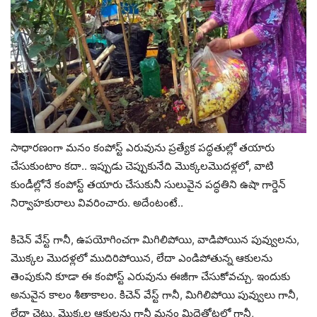
సాధారణంగా మనం కంపోస్ట్ ఎరువును ప్రత్యేక పద్ధతుల్లో తయారు
చేసుకుంటాం కదా.. ఇప్పుడు చెప్పుకునేది మొక్కలమొదళ్లలో, వాటి
కుండీల్లోనే కంపోస్ట్ తయారు చేసుకునీ సులువైన పద్ధతిని ఉషా గార్డెన్‌
నిర్వాహకురాలు వివరించారు. అదేంటంటే..
కిచెన్‌ వేస్ట్ గానీ, ఉపయోగించగా మిగిలిపోయి, వాడిపోయిన పువ్వులను,
మొక్కల మొదళ్లలో ముదిరిపోయిన, లేదా ఎండిపోతున్న ఆకులను
తెంపుకుని కూడా ఈ కంపోస్ట్ ఎరువును ఈజీగా చేసుకోవచ్చు. ఇందుకు
అనువైన కాలం శీతాకాలం. కిచెన్ వేస్ట్‌ గానీ, మిగిలిపోయి పువ్వులు గానీ,
లేదా చెట్లు, మొక్కల ఆకులను గానీ మనం మిద్దెతోటలో గానీ,