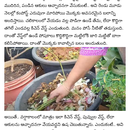
ముదిరిన, పండిన ఆకులు ఆచ్ఛాదనగా వేసుకుంటే.. అవి రెండు మూడు
నెలల్లో కంపోస్ట్‌ ఎరువుగా మారిపోయి మొక్కకు అవసరమైన బలాన్ని
అందిస్తాయి. చలికాలంలో వేయడం వల్ల పొడిగా ఉండే తేమ, లేదా కొద్దిగా
తగిలే ఎండవల్ల కిచెన్ వేస్ట్‌ ఎండుతుంది. మనం పోసే నీటితో తడుస్తుంది.
దాంతో వేస్ట్‌లో ఉండే పోషకాలు కొద్దికొద్దిగా మట్టిలోకి జారి మట్టితో బాగా
కలిసిపోతాయి. దాంతో మొక్కకు కావాల్సిన బలం అందుతుంది.
అయితే.. వర్షాకాలంలో మాత్రం ఇలా కిచెన్ వేస్ట్‌, పువ్వుల వేస్ట్‌, లేదా
ఆకులను ఆచ్ఛాదనగా వేయవద్దని ఉష చెబుతున్నారు. ఎందుకంటే.. అవి