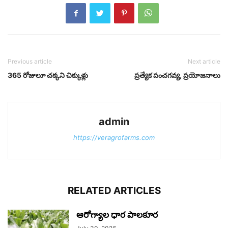
Previous article
Next article
365 రోజులూ చక్కని చిక్కుళ్లు
ప్రత్యేక పంచగవ్య, ప్రయోజనాలు
admin
https://veragrofarms.com
RELATED ARTICLES
ఆరోగ్యాల ధార పాలకూర