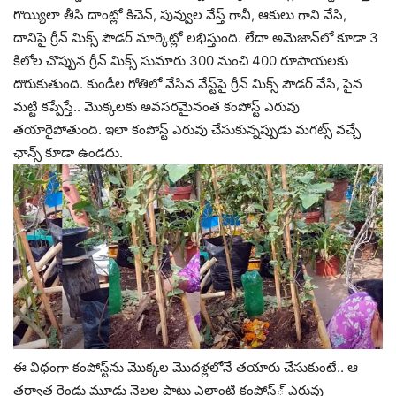
గొయ్యిలా తీసి దాంట్లో కిచెన్‌, పువ్వుల వేస్త్‌ గానీ, ఆకులు గాని వేసి,
దానిపై గ్రీన్‌ మిక్స్ పౌడర్ మార్కెట్లో లభిస్తుంది. లేదా అమెజాన్‌లో కూడా 3
కిలోల చొప్పున గ్రీన్ మిక్స్‌ సుమారు 300 నుంచి 400 రూపాయలకు
దొరుకుతుంది. కుండీల గోతిలో వేసిన వేస్ట్‌పై గ్రీన్ మిక్స్‌ పౌడర్ వేసి, పైన
మట్టి కప్పేస్తే.. మొక్కలకు అవసరమైనంత కంపోస్ట్‌ ఎరువు
తయారైపోతుంది. ఇలా కంపోస్ట్ ఎరువు చేసుకున్నప్పుడు మగట్స్ వచ్చే
ఛాన్స్ కూడా ఉండదు.
ఈ విధంగా కంపోస్ట్‌ను మొక్కల మొదళ్లలోనే తయారు చేసుకుంటే.. ఆ
తర్వాత రెండు మూడు నెలల పాటు ఎలాంటి కంపోస్‌్ ఎరువు