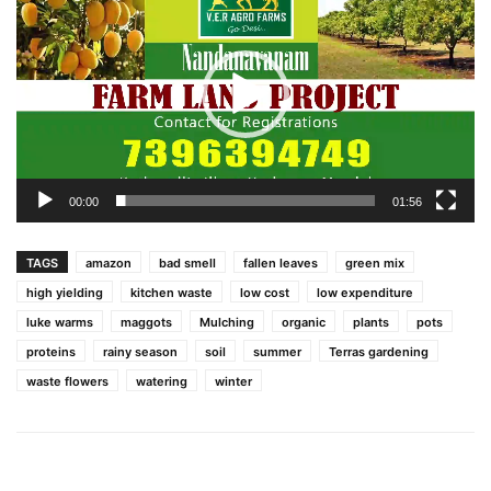
Player
00:00
01:56
TAGS
amazon
bad smell
fallen leaves
green mix
high yielding
kitchen waste
low cost
low expenditure
luke warms
maggots
Mulching
organic
plants
pots
proteins
rainy season
soil
summer
Terras gardening
waste flowers
watering
winter