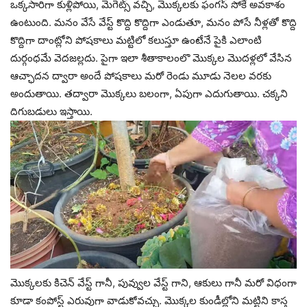
ఒక్కసారిగా కుళ్లిపోయి, మెగెట్స్‌ వచ్చి, మొక్కలకు ఫంగస్ సోకే అవకాశం
ఉంటుంది. మనం వేసే వేస్ట్‌ కొద్ది కొద్దిగా ఎండుతూ, మనం పోసే నీళ్లతో కొద్ది
కొద్దిగా దాంట్లోని పోషకాలు మట్టిలో కలుస్తూ ఉంటేనే పైకి ఎలాంటి
దుర్గంధమే వెదజల్లదు. పైగా ఇలా శీతాకాలంలొ మొక్కల మొదళ్లలో వేసిన
ఆచ్ఛాదన ద్వారా అందే పోషకాలు మరో రెండు మూడు నెలల వరకు
అందుతాయి. తద్వారా మొక్కలు బలంగా, ఏపుగా ఎదుగుతాయి. చక్కని
దిగుబడులు ఇస్తాయి.
మొక్కలకు కిచెన్ వేస్ట్‌ గానీ, పువ్వుల వేస్ట్‌ గాని, ఆకులు గానీ మరో విధంగా
కూడా కంపోస్ట్‌ ఎరువుగా వాడుకోవచ్చు. మొక్కల కుండీల్లోని మట్టిని కాస్త