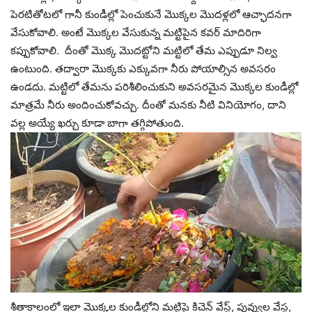
పెరటితోటలో గానీ కుండీల్లో పెంచుకునే మొక్కల మొదళ్లలో ఆచ్ఛాదనగా
వేసుకోవాలి. అంటే మొక్కల వేసుకున్న మట్టిపైన కవర్ మాదిరిగా
కప్పుకోవాలి. దీంతో మొక్క మొదట్టోని మట్టిలో తేమ ఎప్పుడూ నిల్వ
ఉంటుంది. తద్వారా మొక్కకు ఎక్కువగా నీరు పోయాల్సిన అవసరం
ఉండదు. మట్టిలో తేమను పరిశీలించుకుని అవసరమైన మొక్కల కుండీల్లో
మాత్రమే నీరు అందించుకోవచ్చు. దీంతో మనకు నీటి వినియోగం, దాని
వల్ల అయ్యే ఖర్చు కూడా బాగా తగ్గిపోతుంది.
శీతాకాలంలో ఇలా మొక్కల కుండీల్లోని మట్టిపై కిచెన్ వేస్ట్‌, పువ్వుల వేస్ట,