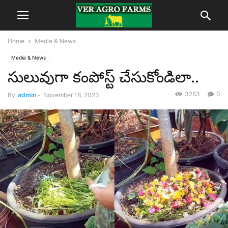
Home
Media & News
Media & News
సులువుగా కంపోస్ట్‌ చేసుకోండిలా..
3263
0
By
admin
-
November 18, 2023