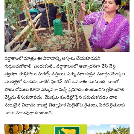
వర్షాకాంలో మాత్రం ఈ విధానాన్ని అస్సలు చేయకూడదని
గుర్తుంచుకోవాలి. ఎందుకంటే.. వర్షాకాలంలో ఆచ్ఛాదనగా వేసే వెస్ట్‌
త్వరగా కుళ్లిపోయి మగట్స్ వస్తాయి. ఎక్కువగా కుళ్లిన పదార్థం మొక్కల
మొదళ్లలో ఉండడం వాటికి ఫంగస్ సోకే అవకాశం ఉంటుంది. దాంతో
పాటు దోమలు కూడా ఎక్కువగా వచ్చే ప్రమాదం ఉంటుందని గ్రహించాలి.
వేస్ట్‌ను తీసుకురావడం, మొక్కల కుండీల్లో పైన పరుచుకోవడం చాల
సులువైన విధానం కాబట్టి ఔత్సాహిక మిద్దెతోట రైతులు, పెరటి రైతులకు
చాలా సులువుగా ఉంటుంది.
Video