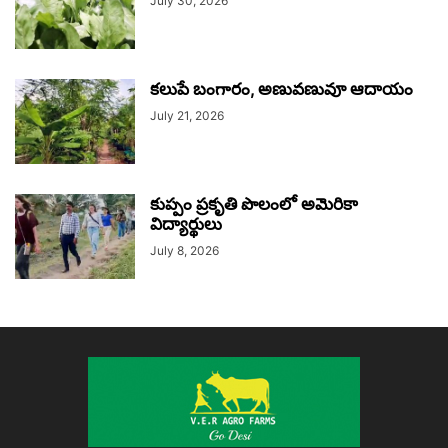
July 30, 2026
కలుపే బంగారం, అణువణువూ ఆదాయం
July 21, 2026
కుప్పం ప్రకృతి పొలంలో అమెరికా
విద్యార్థులు
July 8, 2026