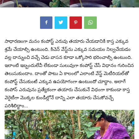
సాధారణంగా మనం కంపోస్ట్‌ ఎరువు తయారు చేయడానికి కాస్త ఎక్కువ
శ్రమే చేయాల్సి ఉంటుంది. కిచెన్‌ వేస్ట్‌ను ఎక్కువ సమయం నిల్వచేయడం
వల్ల దాన్నుంచి వచ్చే చెడు వాసన కూడా ఒక్కోసారి భరించాల్సి ఉంటుంది.
ఇలాంటి ఇబ్బందులేవీ లేకుండా సులువుగా కంపోస్ట్‌ చేసే విధానం గురించిన
తెలుసుకుందాం. దాంతో పాటు ఏ కాలంలో ఎలాంటి వేస్ట్‌ మెటీరియల్‌తో
కంపోస్ట్‌ చేసుకుంటే ఎక్కువ ఉపయోగంగా ఉంటుందో చూద్దాం. అలాగే
కంపోస్‌ ఎరువును ప్రత్యేకంగా తయారు చేసుకునే విధంగా కాకుండా కాస్త
వెరైటీగా మొక్కల కుండీల్లోనే దాన్ని ఎలా తయారు చేసుకోవచ్చే
పరిశీలిద్దాం…