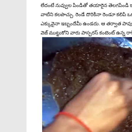
లేదంటే నువ్వుల పిండితో తయారైన తెలగపిండ
వాటిని కలపొచ్చు. రెండే దొరికినా రెండూ కలిపి
ఎక్కువైనా ఇబ్బందేమీ ఉండదు. ఆ తర్వాత పావు క
వెజ్‌ ముట్టుకోని వారు పాస్పరస్ కంటెంట్‌ ఉన్న రా