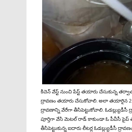
కిచెన్ వేస్ట్ నుంచి పేస్ట్ తయారు చేసుకున్న తర్వాత 
ద్రావణం తయారు చేసుకోవాలి. అలా తయారైన 20 లీ
ద్రావణాన్ని వేరేగా తీసిపెట్టుకోవాలి. ఓడబ్ల్యుడీసీ 
పూర్తిగా వేసి మెటల్‌ రాడ్ కాకుండా ఓ పీవీసీ పైప్‌ 
తీసిపెట్టుకున్న ఐదారు లీటర్ల ఓడబ్ల్యుడీసీ ద్రావ