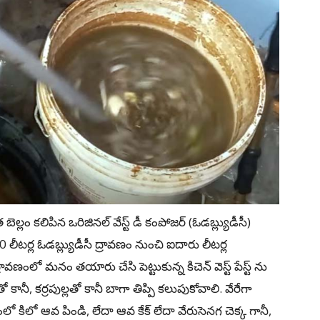
బెల్లం కలిపిన ఒరిజినల్ వేస్ట్‌ డీ కంపోజర్‌ (ఓడబ్ల్యుడీసీ)
టర్ల ఓడబ్ల్యుడీసీ ద్రావణం నుంచి ఐదారు లీటర్ల
ద్రావణంలో మనం తయారు చేసి పెట్టుకున్న కిచెన్ వెస్ట్‌ పేస్ట్‌ ను
తో కానీ, కర్రపుల్లతో కానీ బాగా తిప్పి కలుపుకోవాలి. వేరేగా
ణంలో కిలో ఆవ పిండి, లేదా ఆవ కేక్‌ లేదా వేరుసెనగ చెక్క గానీ,