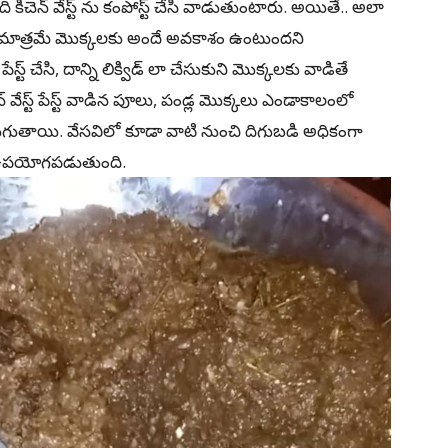
ెన్ వేస్ట్‌ ను కంపోస్ట్‌ చేసి వాడుతుంటారు. అయితే.. అలా
 మాత్రమే మొక్కలకు అందే అవకాశం ఉంటుందని
ేస్ట్‌ చేసి, దాన్ని లిక్విడ్‌ లా చేసుకుని మొక్కలకు వాడితే
వేస్ట్‌ పేస్ట్‌ వాడిన పూలు, పండ్ల మొక్కలు ఎండాకాలంలో
గుతాయి. వేసవిలో కూడా వాటి నుంచి దిగుబడి అధికంగా
్‌ గా ఉపయోగపడుతుంది.