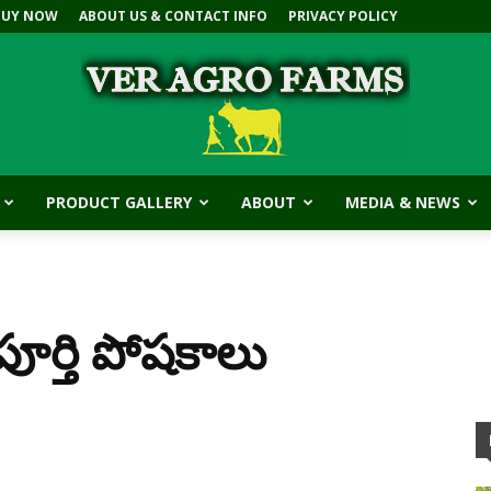
BUY NOW
ABOUT US & CONTACT INFO
PRIVACY POLICY
PRODUCT GALLERY
ABOUT
MEDIA & NEWS
V.E.R
‌ తో పూర్తి పోషకాలు
Agro