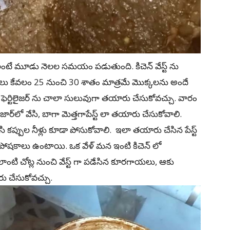
చేయాలంటే మూడు నెలల సమయం పడుతుంది. కిచెన్ వేస్ట్‌ ను
షకాలు కేవలం 25 నుంచి 30 శాతం మాత్రమే మొక్కలను అందే
క్విడ్‌ ఫెర్టిలైజర్‌ ను చాలా సులువుగా తయారు చేసుకోవచ్చు. వారం
్ద జార్‌లో వేసి, బాగా మెత్తగాపేస్ట్‌ లా తయారు చేసుకోవాలి.
ండేసి కప్పుల నీళ్లు కూడా పోసుకోవాలి. ఇలా తయారు చేసిన పేస్ట్‌
 పోషకాలు ఉంటాయి. ఒక వేళ్ మన ఇంటి కిచెన్‌ లో
 లాంటి చోట్ల నుంచి వేస్ట్ గా పడేసిన కూరగాయలు, ఆకు
రు చేసుకోవచ్చు.