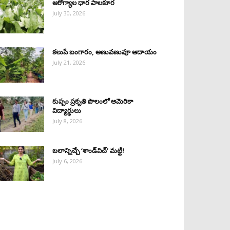
ఆరోగ్యాల ధార పాలకూర
July 30, 2026
కలుపే బంగారం, అణువణువూ ఆదాయం
July 21, 2026
కుప్పం ప్రకృతి పొలంలో అమెరికా
విద్యార్థులు
July 8, 2026
బలాన్నిచ్చే ‘శాండ్‌విచ్‌’ మట్టి!
July 6, 2026