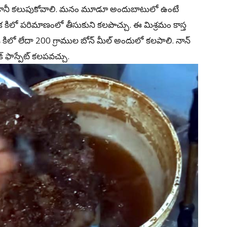
ి కానీ కలుపుకోవాలి. మనం మూడూ అందుబాటులో ఉంటే
 ఒక కిలో పరిమాణంలో తీసుకుని కలపొచ్చు. ఈ మిశ్రమం కాస్త
ిలో లేదా 200 గ్రాముల బోన్ మీల్‌ అందులో కలపాలి. నాన్
క్ ఫాస్పేట్‌ కలపవచ్చు.