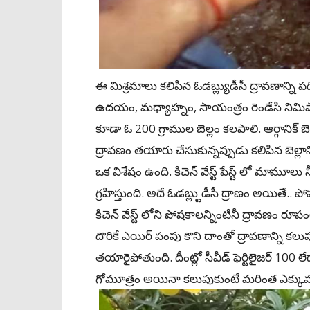
ఈ మిశ్రమాలు కలిపిన ఓడబ్ల్యుడీసీ ద్రావణాన్ని ప
ఉదయం, మధ్యాహ్నం, సాయంత్రం రెండేసి నిమి
కూడా ఓ 200 గ్రాముల బెల్లం కలపాలి. ఆర్గానిక
ద్రావణం తయారు చేసుకున్నప్పుడు కలిపిన బెల్
ఒక విశేషం ఉంది. కిచెన్ వేస్ట్‌ పేస్ట్‌ లో మా
గ్రహిస్తుంది. అదే ఓడబ్ల్టుడీసీ ద్రాణం అయితే..
కిచెన్‌ వేస్ట్ లోని పోషకాలన్నింటినీ ద్రావణం ర
దొరికే ఎయిర్ పంపు కొని దాంతో ద్రావణాన్ని కలు
తయారైపోతుంది. దీంట్లో సీవీడ్ ఫెర్టిలైజర్‌ 100 ల
గోమూత్రం అయినా కలుపుకుంటే మరింత ఎక్కు