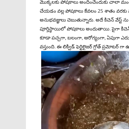
మొక్కలకు పోషకాలు అందించేందుకు చాలా మంది కిచ
చేయడం వల్ల పోషకాలు కేవలం 25 శాతం వరకు
అనుభవజ్ఞులు చెబుతున్నారు. అదే కిచెన్ వేస్ట్‌ ను ప
పూర్తిస్థాయిలో పోషకాలు అందుతాయి. పైగా కిచెన్ 
కూడా పచ్చగా, బలంగా, ఆరోగ్యంగా, ఏపుగా ఎదు
వస్తుంది. ఈ లిక్విడ్ ఫెర్టిలైజర్‌ గ్రోత్ ప్రమోటర