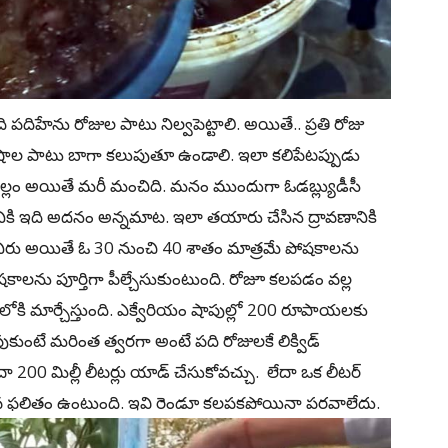
ది పదిహేను రోజుల పాటు నిల్వపెట్టాలి. అయితే.. ప్రతి రోజు
షాల పాటు బాగా కలుపుతూ ఉండాలి. ఇలా కలిపేటప్పుడు
్ బెల్లం అయితే మరీ మంచిది. మనం ముందుగా ఓడబ్ల్యుడీసీ
లానికి ఇది అదనం అన్నమాట. ఇలా తయారు చేసిన ద్రావణానికి
మూలు నీరు అయితే ఓ 30 నుంచి 40 శాతం మాత్రమే పోషకాలను
 పోషకాలను పూర్తిగా పీల్చేసుకుంటుంది. రోజూ కలపడం వల్ల
ూపంలోకి మార్చేస్తుంది. ఎక్వేరియం షాపుల్లో 200 రూపాయలకు
పుకుంటే మరింత త్వరగా అంటే పది రోజులకే లిక్విడ్‌
ేదా 200 మిల్లీ లీటర్లు యాడ్ చేసుకోవచ్చు. లేదా ఒక లీటర్‌
వ ఫలితం ఉంటుంది. ఇవి రెండూ కలపకపోయినా పరవాలేదు.