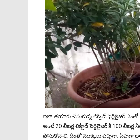
ఇలా తయారు చేసుకున్న లిక్విడ్ ఫెర్టిలైజర్ ఎంత
అంటే 20 లీటర్ల లిక్విడ్ ఫెర్టిలైజర్ కి 100 లీట
పోసుకోవాలి. దీంతో మొక్కలు పచ్చగా, ఏపుగ