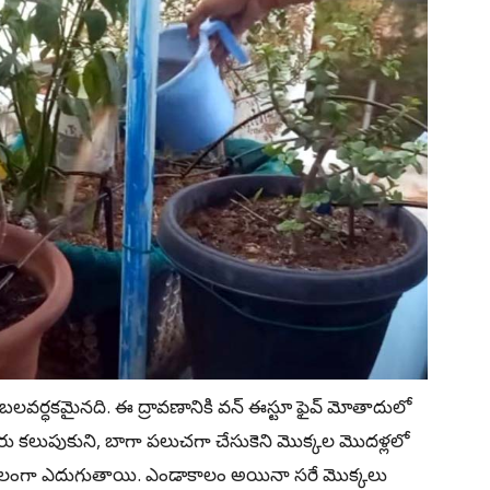
ో బలవర్ధకమైనది. ఈ ద్రావణానికి వన్‌ ఈస్టూ ఫైవ్ మోతాదులో
ర్ల నీరు కలుపుకుని, బాగా పలుచగా చేసుకెని మొక్కల మొదళ్లలో
ా బలంగా ఎదుగుతాయి. ఎండాకాలం అయినా సరే మొక్కలు