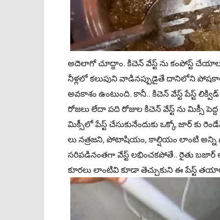
అదెలాగో చూద్దాం. కిచెన్ వేస్ట్‌ ను కంపోస్ట్‌ 
నీళ్లలో కలుపుని వాడినప్పుడైతే దానిలోని పో
అవకాశం ఉంటుంది. కానీ.. కిచెన్ వేస్ట్‌ పేస్ట్‌ లి
రోజలు లేదా పది రోజుల కిచెన్ వేస్ట్‌ ను మిక్సీ పెద
మిక్సీలో పేస్ట్‌ చేసుకునేందుకు ఒక్కో జార్‌ కు రె
లు నత్రజని, పోటాషియం, కాల్షియం లాంటి అన్ని
సరిపడినంతగా వేస్ట్‌ లభించకపోతే.. రైతు బజార్‌
కూరలు లాంటివి కూడా తెచ్చుకుని ఈ పేస్ట్ తయా