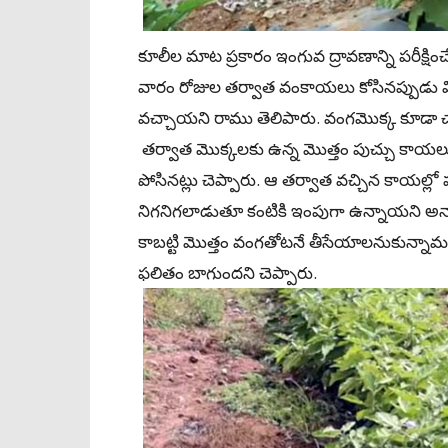
కూలీల మాట ప్రకారం ఇంగువ ద్రావణాన్ని పరీక్ష
వారం రోజుల తర్వాత వంకాయలు కోసినప్పుడు మ
వచ్చాయని రాము తెలిపారు. వంగమొక్క కూడా చా
తర్వాత మొక్కలకు ఉన్న మొత్తం పుచ్చు కాయలు త
పోసినట్లు చెప్పారు. ఆ తర్వాత వచ్చిన కాయల్ల
నిగనిగలాడుతూ కంటికి ఇంపుగా ఉన్నాయని అన్
కాబట్టి మొత్తం వంగతోటనే తీసేయాలనుకున్నామన
ఫలితం బాగుందని చెప్పారు.