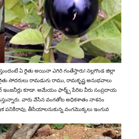
తుందంటే ఏ రైతు అయినా ఎగిరి గంతేస్తారు! నల్లగొండ జిల్లా
ైతు సోదరులు రామడుగు రాము, రామకృష్ణ అనుభవాలు
‌వేర్ ఇంజనీర్లు కూడా. అమేయం ఫార్మ్స్‌ పేరిట వీరు సంప్రదాయ
్తున్నారు. వారు వేసిన వంగతోట అధికశాతం నాశనం
క పనికిరావు, తీసేయాలనుకున్న వంగమొక్కలు ఇంగువ