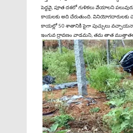
పెద్దవై, పూత దశలో గుళికలు వేయాలని పలువురు
కాయలకు అది చేరుతుంది. వినియోగదారులకు చె
కాయల్లో 50 శాతానికి పైగా పుచ్చులు వచ్చాయన్నా
ఇంగువ ద్రావణం వాడమని, తమ తాత ముత్తాతలు దీ