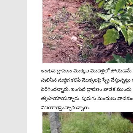
ఇంగువ ద్రావణం మొక్కల మొదళ్లలో పోయడమే కా
పులిసిన మజ్జిగ కలిపి మొక్కలపై స్ప్రే చేస్తున
పెరిగిందన్నారు. ఇంగువ ద్రావణం వాడక ముందు 
తగ్గిపోయాయన్నారు. పురుగు మందులు వాడకుండ
వినియోగిస్తున్నామన్నారు.