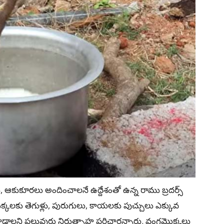
ుకూరలు అందించాలనే ఉద్దేశంతో ఉన్న రాము బ్రదర్స్‌
కలకు తెగుళ్లు, పురుగులు, కాయలకు పుచ్చులు ఎక్కువ
డాలని పలువురు నిరుత్సాహ పరిచారన్నారు. వంగమొక్కలు