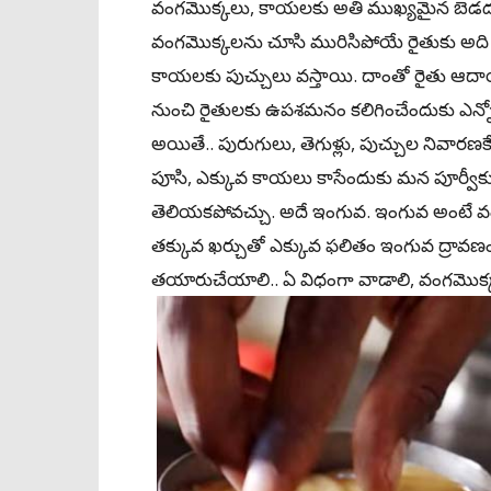
వంగమొక్కలు, కాయలకు అతి ముఖ్యమైన బెడద ఏంట
వంగమొక్కలను చూసి మురిసిపోయే రైతుకు అది
కాయలకు పుచ్చులు వస్తాయి. దాంతో రైతు ఆదా
నుంచి రైతులకు ఉపశమనం కలిగించేందుకు ఎన్న
అయితే.. పురుగులు, తెగుళ్లు, పుచ్చుల నివారణ
పూసి, ఎక్కువ కాయలు కాసేందుకు మన పూర్వీక
తెలియకపోవచ్చు. అదే ఇంగువ. ఇంగువ అంటే వంట
తక్కువ ఖర్చుతో ఎక్కువ ఫలితం ఇంగువ ద్రావణం
తయారుచేయాలి.. ఏ విధంగా వాడాలి, వంగమొక్