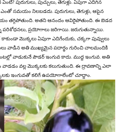
ి? పురుగులు, పుచ్చులు, తెగుళ్లు. ఏపుగా ఎదిగిన
 ఎంతో సమయం నిలబడదు. పురుగులు, తెగుళ్లు, ఆపైన
యం తగ్గిపోతుంది. అతని ఆనందం ఆవిరైపోతుంది. ఈ బెడద
ో పరిశోధనలు, ప్రయోగాలు జరిగాయి. జరుగుతున్నాయి.
కే కాకుండా మొక్కలు ఏపుగా ఎదిగేందుకు, చక్కగా పువ్వులు
ులు వాడిన అతి ముఖ్యమైన పదార్థం గురించి చాలమందికి
ల్లో వాడుకునే పౌడర్‌ ఇంగువ కాదు. ముద్ద ఇంగువ. అతి
 వాడడం వల్ల మొక్కలకు కలుగుతుంది. ఈ ద్రావణాన్ని ఎలా
కలకు ఇంగువతో కలిగే ఉపయోగాలేంటో చూద్దాం.