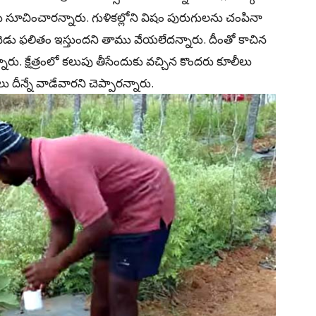
 సూచించారన్నారు. గుళికల్లోని విషం పురుగులను చంపినా
డు ఫలితం ఇస్తుందని తాము వేయలేదన్నారు. దీంతో కాచిన
రు. క్షేత్రంలో కలుపు తీసేందుకు వచ్చిన కొందరు కూలీలు
న్నే వాడేవారని చెప్పారన్నారు.