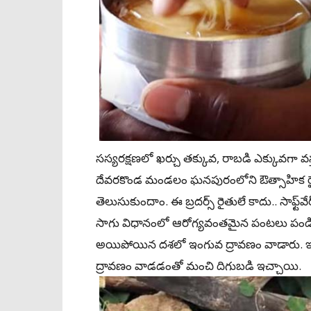
సస్యరక్షణలో ఖర్చు తక్కువ, రాబడి ఎక్కువగా వస్
దేవరకొండ మండలం ఘనపురంలోని ఔత్సాహిక ర
తెలుసుకుందాం. ఈ బ్రదర్స్‌ రైతులే కాదు.. సాఫ్ట్
సాగు విధానంలో ఆరోగ్యవంతమైన పంటలు పండిస
అయిపోయిన దశలో ఇంగువ ద్రావణం వాడారు. ఇ
ద్రావణం వాడడంతో మంచి దిగుబడి ఇచ్చాయి.