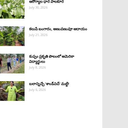
ఆరోగ్యాల ధార పాలకూర
July 30, 2026
కలుపే బంగారం, అణువణువూ ఆదాయం
July 21, 2026
కుప్పం ప్రకృతి పొలంలో అమెరికా
విద్యార్థులు
July 8, 2026
బలాన్నిచ్చే ‘శాండ్‌విచ్‌’ మట్టి!
July 6, 2026