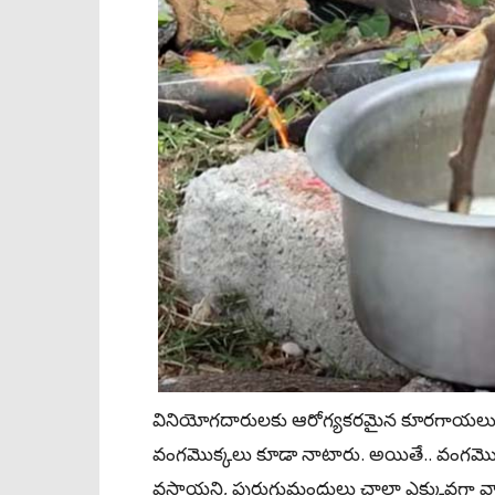
వినియోగదారులకు ఆరోగ్యకరమైన కూరగాయలు, ఆక
వంగమొక్కలు కూడా నాటారు. అయితే.. వంగమొక్
వస్తాయని, పురుగుమందులు చాలా ఎక్కువగా వా