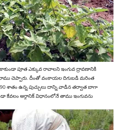
కుండా పూత ఎక్కువ రావాలని ఇంగువ ద్రావణానికి
్నట్లు రాము చెప్పారు. దీంతో వంకాయల దిగుబడి మరింత
90 శాతం ఉన్న పుచ్చులు దాన్ని వాడిన తర్వాత బాగా
ా కేవలం ఆర్గానిక్ విధానంలోనే తాము ఇంగువను