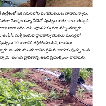
ించే ఉద్దేశంతో ఒక వరుసలోని వంగమొక్కలకు వాడామన్నారు.
ిగతా మొక్కల కన్నా వీటిలో పుచ్చుల శాతం చాలా తక్కువ
లా బాగా పెరిగిందని, పూత ఎక్కువగా వచ్చిందన్నారు.
ెంపేసి, మళ్లీ ఇంగువ ద్రావణాన్ని మొక్కల మొదళ్లలో
ో పుచ్చులు 10 శాతానికి తగ్గిపోయాయని, కాయలు
నారు. అంతకు ముందు కాచిన ప్రతి వంకాయకు పుచ్చు ఉంది
్నారు. ఇంగువ ద్రావణాన్ని ఆఖరి ప్రయత్నంగా వాడామని,