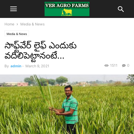
Home
Media & News
Media & News
సాఫ్ట్‌వేర్ లైఫ్ ఎందుకు
వదిలిపెట్టానంటే…
1511
0
By
admin
-
March 9, 2021