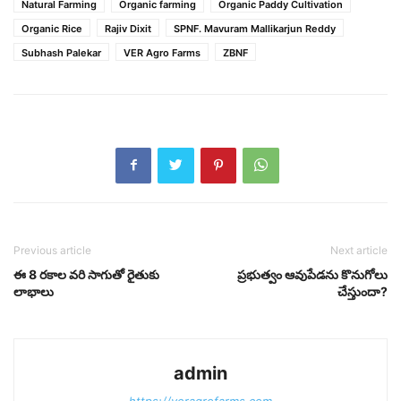
Natural Farming
Organic farming
Organic Paddy Cultivation
Organic Rice
Rajiv Dixit
SPNF. Mavuram Mallikarjun Reddy
Subhash Palekar
VER Agro Farms
ZBNF
Previous article
Next article
ఈ 8 రకాల వరి సాగుతో రైతుకు
ప్రభుత్వం ఆవుపేడను కొనుగోలు
లాభాలు
చేస్తుందా?
admin
https://veragrofarms.com