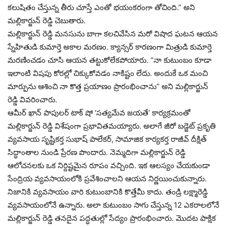
కలుషితం చేస్తున్న తీరు చూస్తే ఎంతో భయంకరంగా తోచింది.” అని
మల్లికార్జున్ రెడ్డి చెబుతారు.
మల్లికార్జున్ రెడ్డి మనసును బాగా కలచివేసిన మరో విషాద ఘటన ఆయన
స్నేహితుడి కుమార్తె అకాల మరణం. క్యాన్సర్ కారణంగా మిత్రుడి కుమార్తె
మరణించడం చూసి ఆయన తట్టుకోలేకపోయారు. “నా కుటుంబం కూడా
ఇలాంటి విషపు కోరల్లో చిక్కుకోవడం నాకిష్టం లేదు. అందుకే ఒక మంచి
మార్పును ఆశించి నా కొత్త ప్రయాణం ప్రారంభించాను” అని మల్లికార్జున్
రెడ్డి వివరించారు.
ఆమీర్ ఖాన్ పాపులర్ టాక్ షో ‘సత్యమేవ జయతే’ కార్యక్రమంతో
మల్లికార్జున్ రెడ్డి విశేషంగా ప్రభావితమయ్యారు. అలాగే జీరో బడ్జెట్ ప్రకృతి
వ్యవసాయ సృష్టికర్త సుభాష్ పాలేకర్, సామాజిక కార్యకర్త రాజీవ్ దీక్షిత్
సిద్ధాంతాల నుండి ప్రేరణ పొందారు. నెమ్మదిగా మల్లికార్జున్ రెడ్డి
ఆలోచనలకు ఒక నిర్దిష్టమైన రూపం వచ్చింది. ఇక ఆలస్యం చేయకుండా
సేంద్రియ వ్యవసాయంలోకి ప్రవేశించాలని ఆయన నిర్ణయించుకున్నారు.
నిజానికి వ్యవసాయం వారి కుటుంబానికి కొత్తేమీ కాదు. తండ్రి లక్ష్మారెడ్డి
వ్యవసాయంలోనే ఉన్నారు. అలా కుటుంబం సాగు చేస్తున్న 12 ఎకరాలలోనే
మల్లికార్జున్ రెడ్డి తనదైన పద్ధతుల్లో సేద్యం ప్రారంభించారు. మొదట పాక్షిక