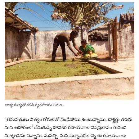
భార్య సంధ్యతో కలిసి వ్యవసాయం పనులు
“ఆసుపత్రులు నిత్యం రోగులతో నిండిపోయి ఉంటున్నాయి. డాక్టర్లు తరచు
మన ఆహారంలో చేరుతున్న హానికర రసాయనాల విషప్రభావం గురించి
మాట్లాడడం విన్నాను. మనల్ని, మన పర్యావరణాన్ని ఈ రసాయనాలు