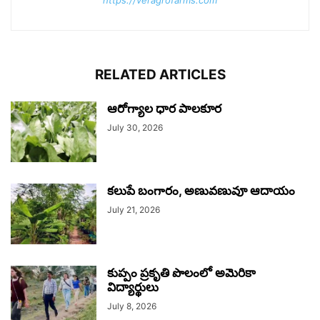
RELATED ARTICLES
ఆరోగ్యాల ధార పాలకూర
July 30, 2026
కలుపే బంగారం, అణువణువూ ఆదాయం
July 21, 2026
కుప్పం ప్రకృతి పొలంలో అమెరికా
విద్యార్థులు
July 8, 2026