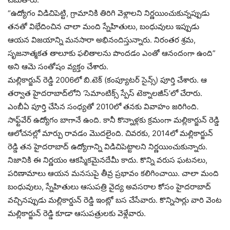
“ఉద్యోగం విడిచిపెట్టి, గ్రామానికి తిరిగి వెళ్లాలని నిర్ణయించుకున్నప్పుడు
తనతో విభేదించిన చాలా మంది స్నేహితులు, బంధువులు ఇప్పుడు
ఆయన విజయాన్ని మనసారా అభినందిస్తున్నారు. నిరంతర శ్రమ,
సృజనాత్మకత తాలూకు ఫలితాలను పొందడం ఎంతో ఆనందంగా ఉంది”
అని ఆమె సంతోషం వ్యక్తం చేశారు.
మల్లికార్జున్ రెడ్డి 2006లో బి.టెక్ (కంప్యూటర్ సైన్స్) పూర్తి చేశారు. ఆ
తర్వాత హైదరాబాద్‌లోని ‘సెమాంటిక్స్ స్పేస్ టెక్నాలజీస్‌’లో చేరారు.
ఎంబీఏ పూర్తి చేసిన సంధ్యతో 2010లో తనకు వివాహం జరిగింది.
సాఫ్ట్‌వేర్ ఉద్యోగం బాగానే ఉంది. కానీ కొన్నాళ్లకు క్రమంగా మల్లికార్జున్ రెడ్డి
ఆలోచనల్లో మార్పు రావడం మొదలైంది. చివరకు, 2014లో మల్లికార్జున్
రెడ్డి తన హైదరాబాద్‌ ఉద్యోగాన్ని విడిచిపెట్టాలని నిర్ణయించుకున్నారు.
నిజానికి ఈ నిర్ణయం ఆకస్మికమైనదేమీ కాదు. కొన్ని వరుస ఘటనలు,
పరిణామాలు ఆయన మనసుపై తీవ్ర ప్రభావం కలిగించాయి. చాలా మంది
బంధువులు, స్నేహితులు ఆసుపత్రి వైద్య అవసరాల కోసం హైదరాబాద్
వచ్చినప్పుడు మల్లికార్డున్ రెడ్డి ఇంట్లో బస చేసేవారు. కొన్నిసార్లు వారి వెంట
మల్లికార్జున్ రెడ్డి కూడా ఆసుపత్రులకు వెళ్లేవారు.