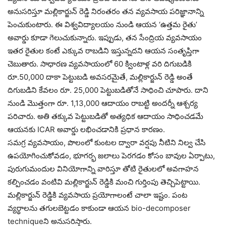
అనుసరిస్తూ మల్లికార్జున్ రెడ్డి నిరంతరం తన వ్యవసాయ పరిజ్ఞానాన్ని
పెంచుకుంటారు. ఈ విశ్వవిద్యాలయం నుండి ఆయన ‘ఉత్తమ రైతు’
అవార్డు కూడా గెలుచుకున్నారు. ఇప్పుడు, తన సేంద్రియ వ్యవసాయం
ఇతర రైతుల కంటే ఎక్కువ రాబడిని ఇస్తున్నదని ఆయన సంతృప్తిగా
చెబుతారు. సాధారణ వ్యవసాయంలో 60 క్వింటాళ్ల వరి దిగుబడికి
రూ.50,000 దాకా పెట్టుబడి అవసరమైతే, మల్లికార్జున్ రెడ్డి అంతే
దిగుబడిని కేవలం రూ. 25,000 పెట్టుబడితోనే సాధించి చూపారు. దాని
నుండి మొత్తంగా రూ. 1,13,000 ఆదాయం రాబట్టి అందర్నీ ఆశ్చర్య
పరిచారు. అతి తక్కువ పెట్టుబడితో అత్యధిక ఆదాయం సాధించడమే
ఆయనకు ICAR అవార్డు లభించడానికి ప్రధాన కారణం.
సమగ్ర వ్యవసాయం, పొలంలో కుంటల ద్వారా వర్షపు నీటిని నిల్వ చేసి
ఉపయోగించుకోవడం, భూగర్భ జలాలు పెరగడం కోసం బావుల ఏర్పాటు,
పురుగుమందుల వినియోగాన్ని వారిస్తూ తోటి రైతులలో అవగాహన
కల్పించడం వంటివి మల్లికార్జున్‌ రెడ్డికి మంచి గుర్తింపు తెచ్చిపెట్టాయి.
మల్లికార్జున్ రెడ్డికి వ్యవసాయ ప్రయోగాలంటే చాలా ఇష్టం. పంట
వ్యర్థాలను తగులబెట్టడం కాకుండా ఆయన bio-decomposer
techniqueని అనుసరిస్తారు.