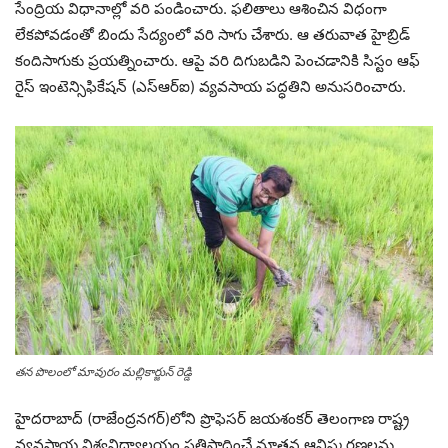
సేంద్రియ విధానాల్లో వరి పండించారు. ఫలితాలు ఆశించిన విధంగా
లేకపోవడంతో బిందు సేద్యంలో వరి సాగు చేశారు. ఆ తరువాత హైబ్రిడ్
కందిసాగుకు ప్రయత్నించారు. ఆపై వరి దిగుబడిని పెంచడానికి సిస్టం ఆఫ్
రైస్ ఇంటెన్సిఫికేషన్ (ఎస్ఆర్ఐ) వ్యవసాయ పద్ధతిని అనుసరించారు.
తన పొలంలో మావురం మల్లికార్జున్ రెడ్డి
హైదరాబాద్ (రాజేంద్రనగర్‌)లోని ప్రొఫెసర్ జయశంకర్ తెలంగాణ రాష్ట్ర
వ్యవసాయ విశ్వవిద్యాలయం ప్రతిపాదించే నూతన ఆవిష్కరణలను