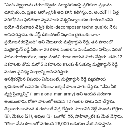
“పంట వ్యర్థాలను తగులబెట్టడం పర్యావరణంపై ప్రతికూల ప్రభావం
చూపుతుంది. ప్రజల ఆరోగ్యానికి అది హాని కలిగిస్తుంది. అందుకే 11 ఏళ్ల
పరిశోధనల ఫలితంగా వ్యవసాయ విశ్వవిద్యాలయం రూపొందించిన
బయో-డికంపోజర్ టెక్నిక్‌ (bio-decomposer technique)ను నేను
అనుసరిస్తాను. ఈ వేస్ట్ డికంపోజర్‌ విధానం రైతులకు చాలా
ప్రయోజనకరమైంది” అని చెబుతారు మల్లికార్జున్ రెడ్డి. తన పొలంలో
మల్లికార్జున్ రెడ్డి ఏకంగా 26 రకాల పంటలను పండించడం విశేషం. వరితో
పాటు కూరగాయలు, అల్లం వంటివి కూడా ఆయన సాగు చేస్తారు. తమ 12
ఎకరాలకు తోడు మరో 5 ఎకరాలను కౌలుకు తీసుకున్న మల్లికార్జున్ రెడ్డి
పంటల వైవిధ్య సూత్రాన్ని అనుసరిస్తారు.
ఆసక్తికరమైన విషయం ఏమిటంటే, మల్లికార్జున్ రెడ్డి వ్యవసాయ
శ్రామికులతో అవసరం లేకుండా ఒక్కరే పొలం సాగు చేస్తారు. “నేను ఏక
వ్యక్తి సైన్యాన్ని” (I am a one-man army) అని ఆయన సరదాగా
అంటుంటారు. రోజూ పొలంలో ఆయన 12 గంటల పాటు పని చేస్తారు.
తెల్లవారు జామున 4 గంటలకే నిద్ర లేస్తారు. పొలానికి వెళ్లే ముందు గొర్రెలు
(9), మేకలు (21), ఆవుల (3- ఒంగోల్, గిర్, సాహిల్వాల్) కు మేత వేస్తారు.
“రోజూ నేను పొలంలో సగటున 26,000 అడుగుల మేర నడుస్తాను.