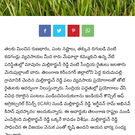
తలకు మించిన రుణభారం, పంట నష్టాలు, తక్కువ దిగుబడి వంటి
కడగండ్లు వ్యవసాయం మీద కారు మేఘాల్లా కమ్ముకుని ఉన్న నేటి
పరిస్థితుల్లో మావురం మల్లికార్జున్ రెడ్డి వంటి సేంద్రియ రైతులు జలతారు
మెరుపుల్లాంటి వారు. తెలంగాణ కరీంనగర్ జిల్లాలోని పెద్ద కురుమపల్లి
గ్రామానికి చెందిన మల్లికార్జున్ రెడ్డి పలు వ్యవసాయ ప్రయోగాలతో తోటి
రైతులకు ఆదర్శంగా నిలుస్తున్నారు. సేంద్రియ పద్ధతుల్లో ప్రయోగాలు చేసి
వివిధ రకాలైన పంటలు పండించినందుకుగాను ఇండియన్ కౌన్సిల్ ఆఫ్
అగ్రికల్చరల్ రీసెర్చ్ (ICAR) నుండి మల్లికార్జున్ రెడ్డి ‘జగ్జీవన్ రామ్ అభినవ్
కిసాన్ పురస్కారం’ అందుకున్నారు. ఈ అవార్డుకు తెలంగాణ రాష్ట్రం నుండి
ఎంపికైంది మల్లికార్జున్ రెడ్డి ఒక్కరే కావడం విశేషం. మల్లికార్జున్ రెడ్డి
సాధించిన ఈ విజయం వెనుక ఎంతో కృషి ఉందని ఆయన భార్య సంధ్య
చెబుతారు.