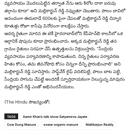
వ్యవసాయం మొదలుపెట్టిన తర్వాత నేను ఆరు కిలోల దాకా బరువు
తగ్గాను కూడా” అని మల్లికార్జున్ రెడ్డి నవ్వుతూ చెబుతారు. పొలం బావిలో
ఆనందంగా ఈదులాడే 600లకు పైగా చేపలతో మల్లికార్జున్ రెడ్డి చిన్నారి
కూతుళ్లు రోజూ కాసేపు వినోదంగా కాలక్షేపం చేస్తారు.
ఆదర్శ రైతుగా మారిన ఈ టెకీ హైదరాబాద్‌లోని కేపీహెచ్‌బి కాలనీలో ఒక
ఆర్గానిక్ షాపును కూడా ప్రారంభించారు. అక్కడ మల్లికార్జున్ రెడ్డి తన
గ్రామం రైతులు సరఫరా చేసే ఉత్పత్తులను విక్రయిస్తారు. “సేంద్రియ
వ్యవసాయం పర్యావరణాన్ని కాపాడుతుంది. చిన్న రైతులు పర్యావరణ
హితం కోసం, తమ జీవనోపాధి కోసం చిన్నగా దీన్ని ప్రారంభించాలి” అని
మల్లికార్జున్ రెడ్డి సూచిస్తారు. సాఫ్ట్‌వేర్ లైఫ్ వదిలిపెట్టి, పొలం బాట పట్టి,
సేంద్రియ సాగును చేపట్టి అందరికీ స్ఫూర్తిదాయకంగా నిలుస్తున్న మావురం
మల్లికార్జున్ రెడ్డి ఎంతో అభినందనీయులు.
(The Hindu సౌజన్యంతో)
TAGS
Aamir Khan’s talk show Satyameva Jayate
Cow Dung Manure
eswar organic manure
Mallikarjun Reddy